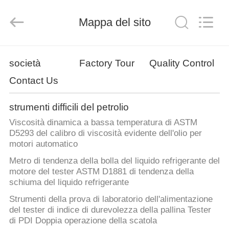
2026
Shandong
Shengtai
instrument
Mappa del sito
co.,ltd.
All
Rights
Reserved.
CASA
società
Factory Tour
Quality Control
Contact Us
PRODOTTI
strumenti difficili del petrolio
CIRCA
Viscosità dinamica a bassa temperatura di ASTM
NOI
D5293 del calibro di viscosità evidente dell'olio per
motori automatico
Metro di tendenza della bolla del liquido refrigerante del
GIRO
motore del tester ASTM D1881 di tendenza della
DELLA
schiuma del liquido refrigerante
FABBRICA
Strumenti della prova di laboratorio dell'alimentazione
del tester di indice di durevolezza della pallina Tester
di PDI Doppia operazione della scatola