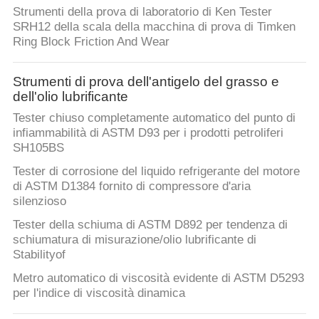
CONTROLLO
Strumenti della prova di laboratorio di Ken Tester
DI
SRH12 della scala della macchina di prova di Timken
Ring Block Friction And Wear
QUALITÀ
Strumenti di prova dell'antigelo del grasso e
CONTATTICI
dell'olio lubrificante
Tester chiuso completamente automatico del punto di
infiammabilità di ASTM D93 per i prodotti petroliferi
RICHIEDA
SH105BS
UNA
Tester di corrosione del liquido refrigerante del motore
CITAZIONE
di ASTM D1384 fornito di compressore d'aria
silenzioso
Tester della schiuma di ASTM D892 per tendenza di
MAPPA
schiumatura di misurazione/olio lubrificante di
DEL
Stabilityof
SITO
Metro automatico di viscosità evidente di ASTM D5293
per l'indice di viscosità dinamica