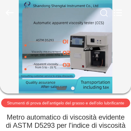
2026
Shandong
Shengtai
instrument
co.,ltd.
All
Rights
Reserved.
CASA
PRODOTTI
CIRCA
NOI
GIRO
DELLA
Strumenti di prova dell'antigelo del grasso e dell'olio lubrificante
FABBRICA
Metro automatico di viscosità evidente
di ASTM D5293 per l'indice di viscosità