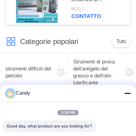
schiumatura di
MOQ:1
misurazione/olio
CONTATTO
lubrificante di
Stabilityof
Categorie popolari
Tutti
Strumenti di prova
strumenti difficili del
dell'antigelo del
petrolio
grasso e dell'olio
lubrificante
Candy
Apparecchiatura di
Apparecchiatura di
collaudo del
collaudo dell'olio del
3:18 PM
combustibile diesel
trasformatore
Good day, what product are you looking for?
Strumento di prova
Strumenti