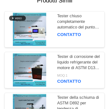
Prodotti Simili
PRIVACY
POLICY
Tester chiuso
completamente
automatico del punto di
infiammabilità di ASTM
CONTATTO
D93 per i prodotti
petroliferi SH105BS
Tester di corrosione del
liquido refrigerante del
motore di ASTM D1384
fornito di compressore
MOQ:1
d'aria silenzioso
CONTATTO
Tester della schiuma di
ASTM D892 per
tendenza di