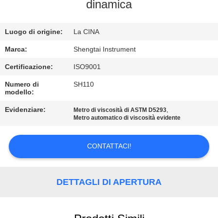
CONTROLLO
dinamica
DI
Luogo di origine:
La CINA
QUALITÀ
Marca:
Shengtai Instrument
CONTATTICI
Certificazione:
ISO9001
Numero di
SH110
modello:
RICHIEDA
UNA
Evidenziare:
,
Metro di viscosità di ASTM D5293
Metro automatico di viscosità evidente
CITAZIONE
CONTATTACI!
MAPPA
DEL
DETTAGLI DI APERTURA
SITO