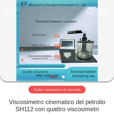
2026
Shandong
Shengtai
instrument
co.,ltd.
All
Rights
Reserved.
CASA
PRODOTTI
CIRCA
NOI
GIRO
DELLA
Tester cinematico di viscosità
FABBRICA
Viscosimetro cinematico del petrolio
SH112 con quattro viscosimetri