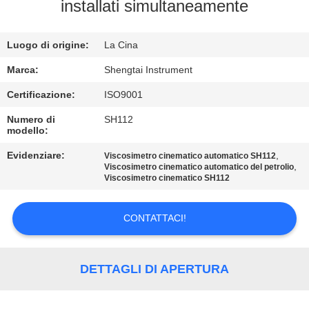
CONTROLLO
installati simultaneamente
DI
Luogo di origine:
La Cina
QUALITÀ
Marca:
Shengtai Instrument
CONTATTICI
Certificazione:
ISO9001
Numero di
SH112
modello:
RICHIEDA
UNA
Evidenziare:
,
Viscosimetro cinematico automatico SH112
,
Viscosimetro cinematico automatico del petrolio
CITAZIONE
Viscosimetro cinematico SH112
CONTATTACI!
MAPPA
DEL
SITO
DETTAGLI DI APERTURA