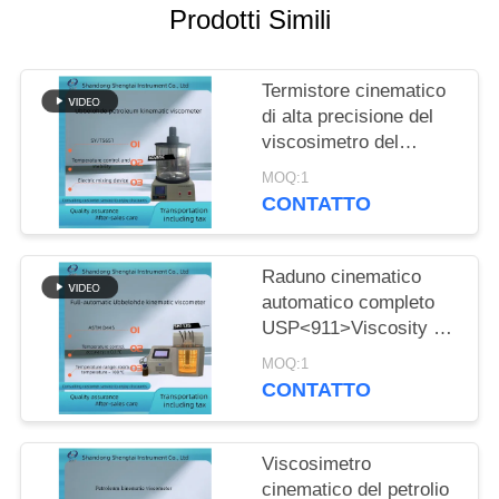
PRIVACY
Prodotti Simili
POLICY
Termistore cinematico
di alta precisione del
viscosimetro del
petrolio di SD265C
MOQ:1
Ubbelohde
CONTATTO
Raduno cinematico
automatico completo
USP<911>Viscosity del
viscosimetro di
MOQ:1
SH112G Ubbelohde
CONTATTO
Viscosimetro
cinematico del petrolio