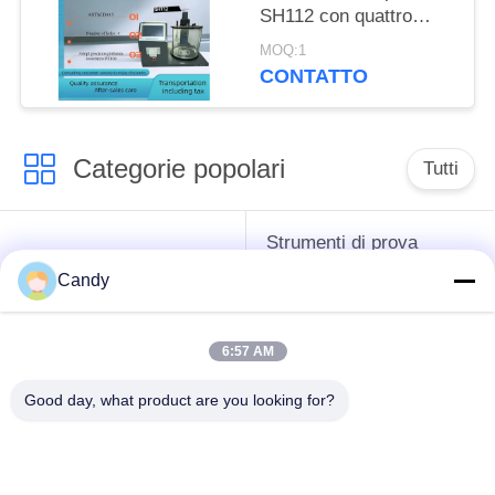
SH112 con quattro
viscosimetri installati
MOQ:1
simultaneamente
CONTATTO
Categorie popolari
Tutti
Strumenti di prova
strumenti difficili del
dell'antigelo del
Candy
petrolio
grasso e dell'olio
lubrificante
6:57 AM
Apparecchiatura di
Apparecchiatura di
Good day, what product are you looking for?
collaudo del
collaudo dell'olio del
combustibile diesel
trasformatore