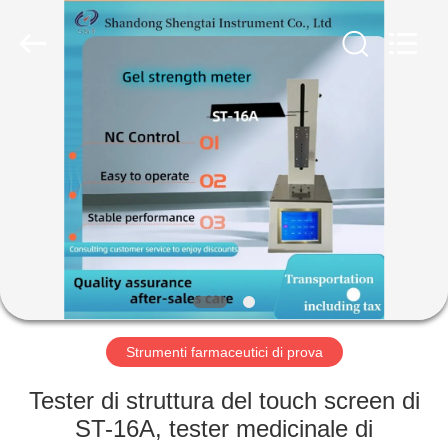
2026
Shandong
Shengtai
instrument
co.,ltd.
All
Rights
Reserved.
CASA
PRODOTTI
CIRCA
NOI
GIRO
DELLA
Strumenti farmaceutici di prova
FABBRICA
Tester di struttura del touch screen di
ST-16A, tester medicinale di