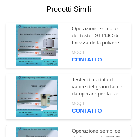
PRIVACY
Prodotti Simili
POLICY
Operazione semplice
del tester ST114C di
finezza della polvere di
ispezione dell'olio e del
MOQ:1
grano
CONTATTO
Tester di caduta di
valore del grano facile
da operare per la farina
di frumento e la farina
MOQ:1
ST006
CONTATTO
Operazione semplice