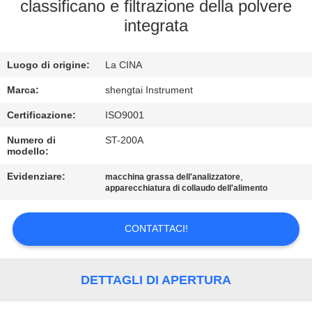
CONTROLLO
classificano e filtrazione della polvere
integrata
DI
QUALITÀ
Luogo di origine:
La CINA
CONTATTICI
Marca:
shengtai Instrument
Certificazione:
ISO9001
RICHIEDA
Numero di
ST-200A
modello:
UNA
Evidenziare:
,
macchina grassa dell'analizzatore
CITAZIONE
apparecchiatura di collaudo dell'alimento
MAPPA
CONTATTACI!
DEL
SITO
DETTAGLI DI APERTURA