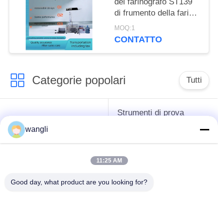
del farinografo ST139
di frumento della farina
della pasta di reologia
MOQ:1
dello strumento
CONTATTO
elettronico di
rilevazione
Categorie popolari
Tutti
Strumenti di prova
strumenti difficili del
dell'antigelo del
wangli
petrolio
grasso e dell'olio
lubrificante
11:25 AM
Apparecchiatura di
Apparecchiatura di
Good day, what product are you looking for?
collaudo del
collaudo dell'olio del
combustibile diesel
trasformatore