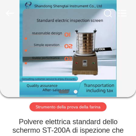
2026
Shandong
Shengtai
instrument
co.,ltd.
All
Rights
Reserved.
CASA
PRODOTTI
CIRCA
NOI
GIRO
DELLA
Strumento della prova della farina
FABBRICA
Polvere elettrica standard dello
schermo ST-200A di ispezione che