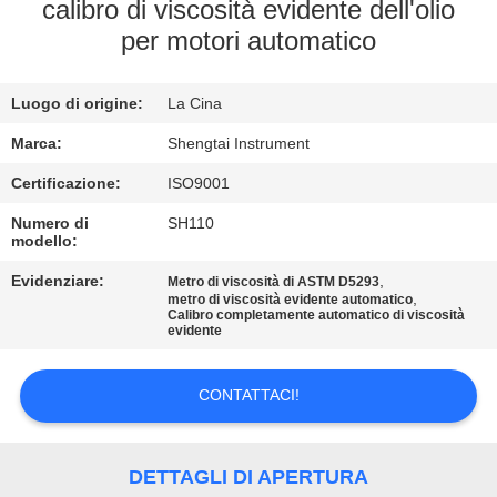
CONTROLLO
calibro di viscosità evidente dell'olio
per motori automatico
DI
QUALITÀ
Luogo di origine:
La Cina
CONTATTICI
Marca:
Shengtai Instrument
Certificazione:
ISO9001
RICHIEDA
Numero di
SH110
modello:
UNA
Evidenziare:
,
Metro di viscosità di ASTM D5293
CITAZIONE
,
metro di viscosità evidente automatico
Calibro completamente automatico di viscosità
evidente
MAPPA
DEL
CONTATTACI!
SITO
DETTAGLI DI APERTURA