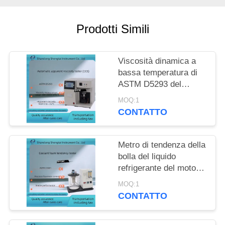
PRIVACY
POLICY
Prodotti Simili
Viscosità dinamica a
bassa temperatura di
ASTM D5293 del
calibro di viscosità
MOQ:1
evidente dell'olio per
CONTATTO
motori automatico
Metro di tendenza della
bolla del liquido
refrigerante del motore
del tester ASTM D1881
MOQ:1
di tendenza della
CONTATTO
schiuma del liquido
refrigerante