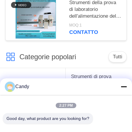
Strumenti della prova
di laboratorio
dell'alimentazione del
tester di indice di
MOQ:1
durevolezza della
CONTATTO
pallina Tester di PDI
Doppia operazione
della scatola
Categorie popolari
Tutti
Strumenti di prova
strumenti difficili del
dell'antigelo del
Candy
petrolio
grasso e dell'olio
lubrificante
2:27 PM
Apparecchiatura di
Apparecchiatura di
Good day, what product are you looking for?
collaudo del
collaudo dell'olio del
combustibile diesel
trasformatore