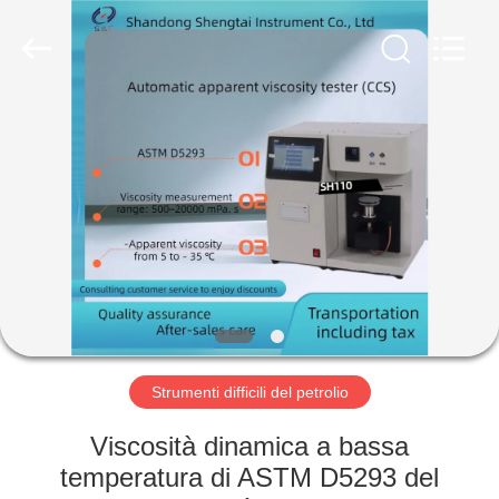
2026
Shandong
Shengtai
instrument
co.,ltd.
All
Rights
Reserved.
CASA
PRODOTTI
CIRCA
NOI
GIRO
DELLA
Strumenti difficili del petrolio
FABBRICA
Viscosità dinamica a bassa
temperatura di ASTM D5293 del