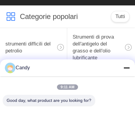
Categorie popolari
Tutti
Strumenti di prova
strumenti difficili del
dell'antigelo del
petrolio
grasso e dell'olio
lubrificante
Candy
Apparecchiatura di
Apparecchiatura di
collaudo del
collaudo dell'olio del
9:11 AM
combustibile diesel
trasformatore
Good day, what product are you looking for?
Strumento di prova
Strumenti
dell'alimentazione
farmaceutici di prova
Apparecchiatura di