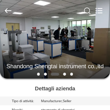
2026
Shandong
Shengtai
instrument
co.,ltd.
All
Rights
Reserved.
CASA
PRODOTTI
CIRCA
NOI
Shandong Shengtai instrument co.,ltd
GIRO
DELLA
Dettagli azienda
FABBRICA
Tipo di attività:
Manufacturer,Seller
Marchi:
strumento di shengtai