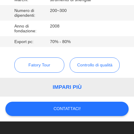
CONTROLLO
DI
Numero di
200~300
dipendenti:
QUALITÀ
Anno di
2008
fondazione:
CONTATTICI
Export pc:
70% - 80%
RICHIEDA
Fatory Tour
Controllo di qualità
UNA
CITAZIONE
IMPARI PIÙ
MAPPA
DEL
CONTATTACI!
SITO