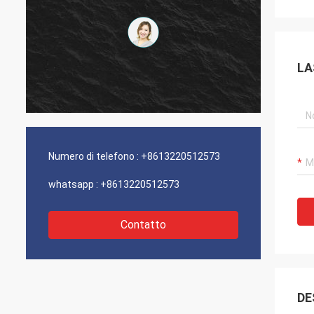
LA
Numero di telefono :
+8613220512573
whatsapp :
+8613220512573
Contatto
DE