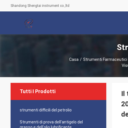
Shandong Shengtai instrument co.,ltd
St
Casa
/
Strumenti Farmaceutici 
Vis
Tutti I Prodotti
Il
20
strumenti difficili del petrolio
de
Strumenti di prova dell'antigelo del
grasso e dell'olio lubrificante