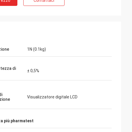
Prezzo
Contattaci
zione
1N (0.1kg)
tezza di
± 0,5%
di
Visualizzatore digitale LCD
zione
za più pharmatest