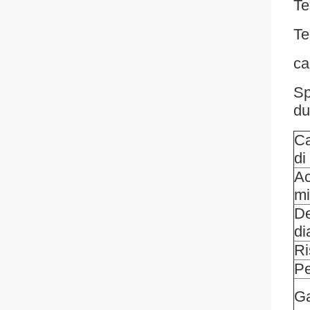
Te
Te
ca
Sp
du
Ca
di
Ac
mi
De
di
Ri
P
G