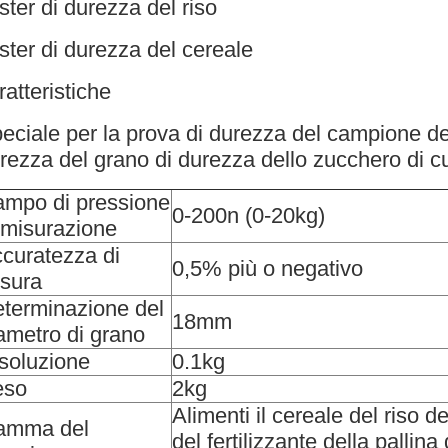
ster di durezza del riso
ster di durezza del cereale
ratteristiche
eciale per la prova di durezza del campione del 
rezza del grano di durezza dello zucchero di 
mpo di pressione
0-200n (0-20kg)
 misurazione
curatezza di
0,5% più o negativo
sura
terminazione del
18mm
ametro di grano
soluzione
0.1kg
eso
2kg
Alimenti il cereale del riso d
amma del
del fertilizzante della pallina 