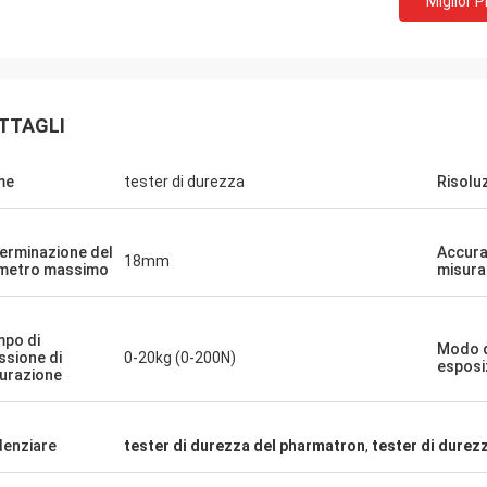
Miglior 
TTAGLI
me
tester di durezza
Risolu
erminazione del
Accura
18mm
metro massimo
misura
po di
Modo 
ssione di
0-20kg (0-200N)
esposi
urazione
denziare
tester di durezza del pharmatron
,
tester di durez