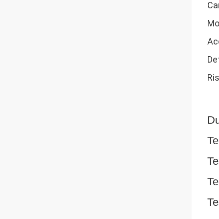
Ca
Mod
Ac
De
Ris
Du
Te
Te
Te
Te