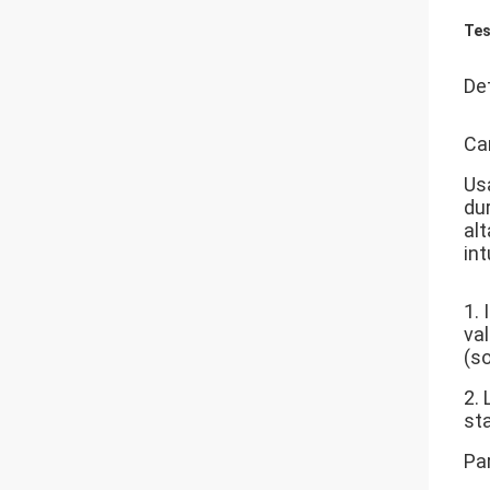
Tes
Det
Ca
Usa
dur
alt
int
1.
va
(so
2.
st
Par