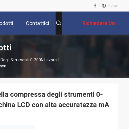
Italian
odotti
Contattici
Richiedere Un
tti
Preventivo
 Degli Strumenti 0-200N Lavora Il
rova
della compressa degli strumenti 0-
acchina LCD con alta accuratezza mA