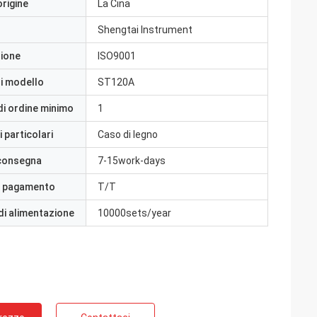
origine
La Cina
Shengtai Instrument
zione
ISO9001
i modello
ST120A
di ordine minimo
1
 particolari
Caso di legno
 consegna
7-15work-days
i pagamento
T/T
di alimentazione
10000sets/year