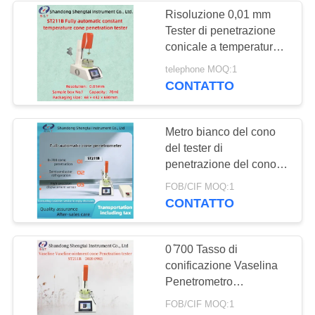
Risoluzione 0,01 mm
Tester di penetrazione
conicale a temperatura
costante completamente
telephone MOQ:1
automatico ST211B
CONTATTO
Metro bianco del cono
del tester di
penetrazione del cono
della vaselina di
FOB/CIF MOQ:1
ST211B per il tester di
CONTATTO
penetrazione del cono
della vaselina di
penetrazione
0 ̊700 Tasso di
conificazione Vaselina
Penetrometro
automatico a cono
FOB/CIF MOQ:1
Tester Risoluzione 0,01