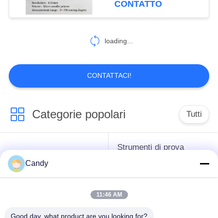
CONTATTO
mm
loading...
CONTATTACI!
Categorie popolari
Tutti
Strumenti di prova
strumenti difficili del
dell'antigelo del
Candy
petrolio
grasso e dell'olio
lubrificante
11:46 AM
Apparecchiatura di
Apparecchiatura di
Good day, what product are you looking for?