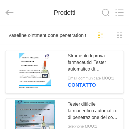
2026
Shandong
Shengtai
instrument
Prodotti
co.,ltd.
All
Rights
Reserved.
CASA
vaseline ointment cone penetration tester
PRODOTTI
Strumenti di prova
farmaceutici Tester
CIRCA
automatico di
NOI
penetrazione del cono
Email communicate MOQ:1
con unguento di
CONTATTO
vaselina
GIRO
DELLA
Tester difficile
farmaceutico automatico
FABBRICA
di penetrazione del cono
dell'unguento della
telephone MOQ:1