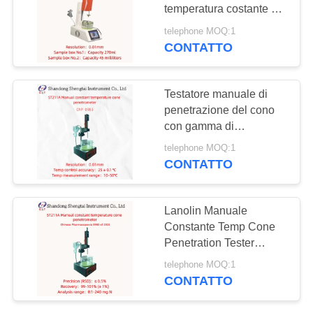
PRIVACY
temperatura costante di
POLICY
vaselina 10 - 50°C
telephone MOQ:1
Giudizio automatico
CONTATTO
Testatore manuale di
penetrazione del cono
con gamma di
misurazione da 0 a 70
telephone MOQ:1
mm conforme alla
CONTATTO
farmacopea 0983 e
controllo della
temperatura da 10 a 50
Lanolin Manuale
°C
Constante Temp Cone
Penetration Tester
Misura 0 - 70mm
telephone MOQ:1
ST211A
CONTATTO