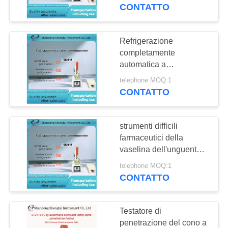
CONTROLLO
vaselina degli strumenti
CONTATTO
DI
QUALITÀ
Refrigerazione
completamente
automatica a
CONTATTICI
semiconduttore del
telephone MOQ:1
tester di penetrazione
CONTATTO
RICHIEDA
del cono della vaselina
e dell'unguento di
UNA
temperatura costante di
strumenti difficili
CITAZIONE
ST211B
farmaceutici della
vaselina dell'unguento
del cono tester
MAPPA
telephone MOQ:1
giallo/bianco di
CONTATTO
DEL
penetrazione
SITO
Testatore di
penetrazione del cono a