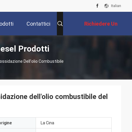
Italian
odotti
Contattici
Richiedere Un
esel Prodotti
Preventivo
'ossidazione Dell'olio Combustibile
idazione dell'olio combustibile del
origine
La Cina