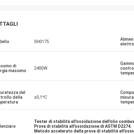
TTAGLI
Alimen
ello
SH0175
elettri
Gamma
sumo di
2400W
contro
rgia massimo
temper
uratezza del
Compo
trollo della
±0,1ºC
misura
peratura
temper
Tester di stabilità all'ossidazione dell'olio combust
denziare
Prova di stabilità all'ossidazione di ASTM D2274
,
Metodo accelerato della prova di stabilità all'oss