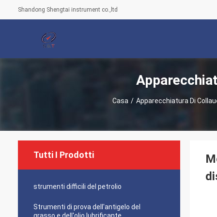
Shandong Shengtai instrument co.,ltd
Apparecchiat
Casa
/
Apparecchiatura Di Collau
Tutti I Prodotti
Me
di
strumenti difficili del petrolio
Strumenti di prova dell'antigelo del
grasso e dell'olio lubrificante