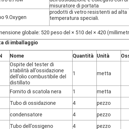
misuratore di portata
prodotti di vetro resistenti ad alta
bo 9.Oxygen
temperatura speciali.
mensione globale: 520 peso del × 510 del × 420 (millimet
ta di imballaggio
N
Nome
Quantità
Unità
Oss
Ospite del tester di
stabilità all'ossidazione
1
metta
dell'olio combustibile del
distillato
Fornito di scatola nera
1
metta
Tubo di ossidazione
4
pezzo
condensatore
4
pezzo
Tubo dell'ossigeno
4
pezzo