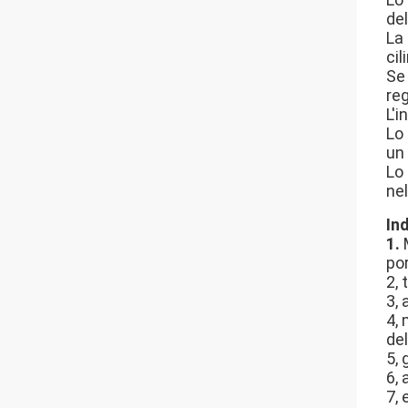
del
La
ci
Se 
re
L'i
Lo 
un 
Lo 
nel
Ind
1.
po
2, 
3,
4, 
del
5,
6,
7,