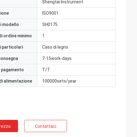
Shengtai Instrument
zione
ISO9001
i modello
SH0175
di ordine minimo
1
 particolari
Caso di legno
 consegna
7-15work-days
i pagamento
T/T
di alimentazione
100000sets/year
Prezzo
Contattaci