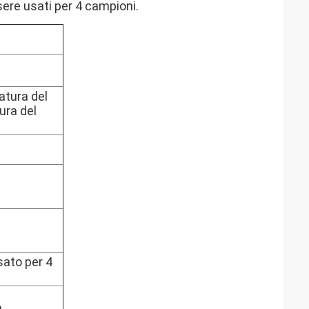
sere usati per 4 campioni.
atura del
ura del
sato per 4
n