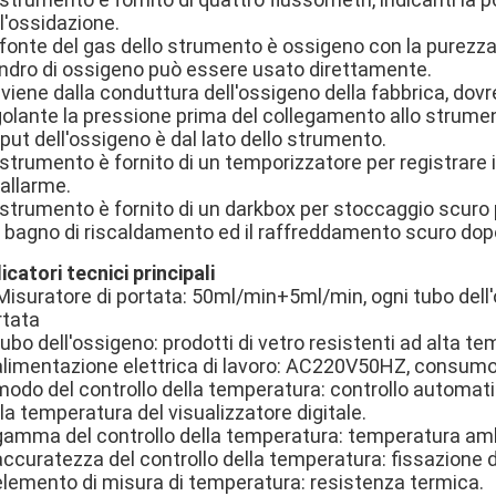
l'ossidazione.
 fonte del gas dello strumento è ossigeno con la purezza
lindro di ossigeno può essere usato direttamente.
viene dalla conduttura dell'ossigeno della fabbrica, dovre
golante la pressione prima del collegamento allo strume
nput dell'ossigeno è dal lato dello strumento.
strumento è fornito di un temporizzatore per registrare i
allarme.
strumento è fornito di un darkbox per stoccaggio scuro p
 bagno di riscaldamento ed il raffreddamento scuro dopo 
icatori tecnici principali
Misuratore di portata: 50ml/min+5ml/min, ogni tubo dell
rtata
tubo dell'ossigeno: prodotti di vetro resistenti ad alta te
 alimentazione elettrica di lavoro: AC220V50HZ, consumo
modo del controllo della temperatura: controllo automati
la temperatura del visualizzatore digitale.
 gamma del controllo della temperatura: temperatura am
 accuratezza del controllo della temperatura: fissazione
 elemento di misura di temperatura: resistenza termica.