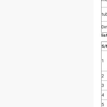
tu
Di
lis
S/
1
2
3
4
5