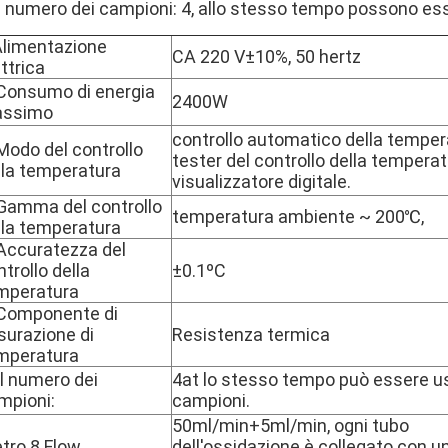
 il numero dei campioni: 4, allo stesso tempo possono es
limentazione
CA 220 V±10%, 50 hertz
ttrica
 Consumo di energia
2400W
ssimo
controllo automatico della temper
 Modo del controllo
tester del controllo della temperat
lla temperatura
visualizzatore digitale.
 Gamma del controllo
temperatura ambiente ~ 200℃,
lla temperatura
 Accuratezza del
trollo della
±0.1ºC
mperatura
 Componente di
surazione di
Resistenza termica
mperatura
Il numero dei
4at lo stesso tempo può essere u
mpioni:
campioni.
50ml/min+5ml/min, ogni tubo
tro 8.Flow
dell'ossidazione è collegato con u