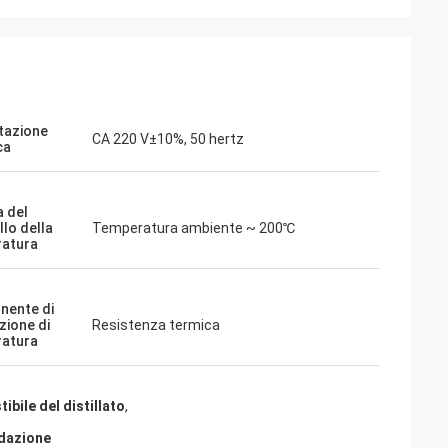
tazione
CA 220 V±10%, 50 hertz
ca
 del
llo della
Temperatura ambiente ~ 200℃
atura
nente di
zione di
Resistenza termica
atura
ibile del distillato
,
idazione