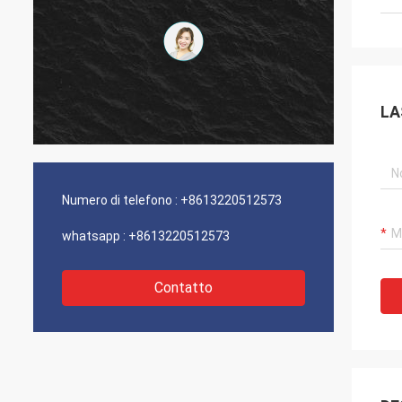
LA
Numero di telefono :
+8613220512573
whatsapp :
+8613220512573
Contatto