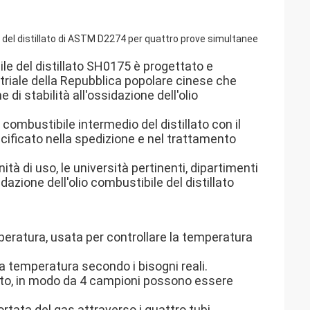
le del distillato di ASTM D2274 per quattro prove simultanee
ile del distillato SH0175 è progettato e
striale della Repubblica popolare cinese che
i stabilità all'ossidazione dell'olio
 combustibile intermedio del distillato con il
ificato nella spedizione e nel trattamento
tà di uso, le università pertinenti, dipartimenti
sidazione dell'olio combustibile del distillato
mperatura, usata per controllare la temperatura
la temperatura secondo i bisogni reali.
mento, in modo da 4 campioni possono essere
ortata del gas attraverso i quattro tubi