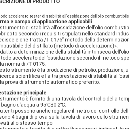
SCRIZIONE DI PRODOTTO
odo accelerato tester di stabilità all'ossidazione dell'olio combustibi
rma e campo di applicazione applicabili
strumento di stabilità all'ossidazione dell'olio combustib
bricato secondo i requisiti stipulati nello standard indu
disce e che tratta /T 0175" metodo della determinazione d
bustibile del distillato (metodo di accelerazione)».
datto a determinazione della stabilità intrinseca dell'olio
todo accelerato dell'ossidazione secondo il metodo spec
la norma di /T 0175.
sto strumento è la produzione di petrolio, produzione, uni
ricerca scientifica e l'altra prestazione di stabilità all'os
lla prova di strumento automatico preferito.
estazione principale
strumento è fornito di una tavola del controllo della te
l bagno d'acqua a 95℃±0.2℃.
 utenti possono anche regolare il metro del controllo del
 sono 4 bagni di prova sulla tavola di lavoro dello stru
ovati allo stesso tempo.
strumento è fornito di quattro flussometri, indicanti la p