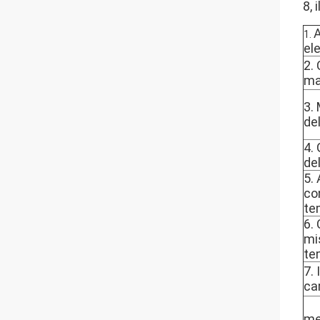
8,
A
1.
ele
2.
ma
3.
de
4.
de
5.
con
te
6.
mi
te
7. 
ca
me