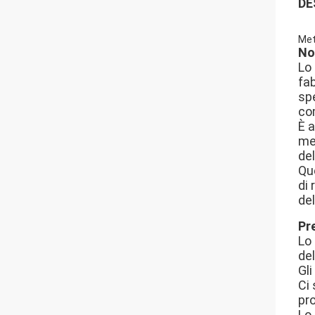
DE
Met
No
Lo 
fab
spe
com
È a
me
del
Que
di 
de
Pr
Lo 
de
Gli
Ci
pr
Lo 