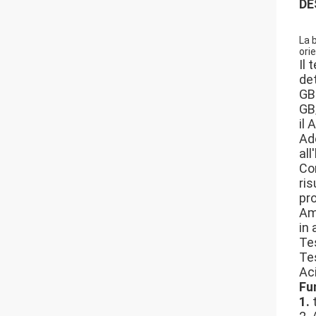
DE
La 
ori
Il 
det
GB-
GB/
il
Ad
all
Co
ris
pro
Amp
in 
Te
Te
Ac
Fun
1.