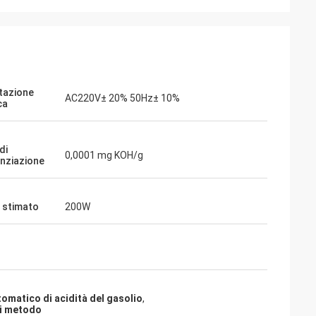
tazione
AC220V± 20% 50Hz± 10%
ca
di
0,0001 mg KOH/g
enziazione
 stimato
200W
omatico di acidità del gasolio
,
 di metodo