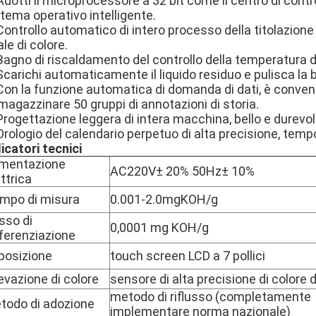
Adotti il microprocessore a 32 bit come il centro di cont
tema operativo intelligente.
 Controllo automatico di intero processo della titolazio
ale di colore.
Bagno di riscaldamento del controllo della temperatura d
Scarichi automaticamente il liquido residuo e pulisca la b
 Con la funzione automatica di domanda di dati, è conve
agazzinare 50 gruppi di annotazioni di storia.
Progettazione leggera di intera macchina, bello e durevol
Orologio del calendario perpetuo di alta precisione, tem
icatori tecnici
imentazione
AC220V± 20% 50Hz± 10%
ttrica
mpo di misura
0.001-2.0mgKOH/g
sso di
0,0001 mg KOH/g
fferenziazione
posizione
touch screen LCD a 7 pollici
levazione di colore
sensore di alta precisione di colore 
metodo di riflusso (completamente
todo di adozione
implementare norma nazionale)