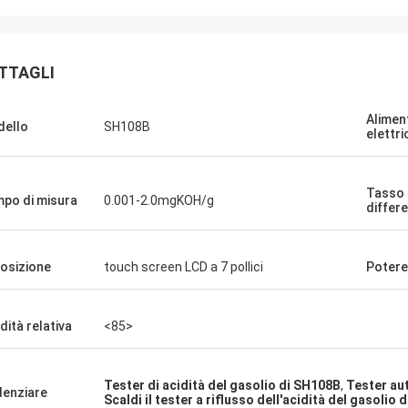
TTAGLI
Alimen
ello
SH108B
elettri
Tasso 
po di misura
0.001-2.0mgKOH/g
differ
osizione
touch screen LCD a 7 pollici
Potere
dità relativa
<85>
Tester di acidità del gasolio di SH108B
,
Tester aut
denziare
Scaldi il tester a riflusso dell'acidità del gasolio