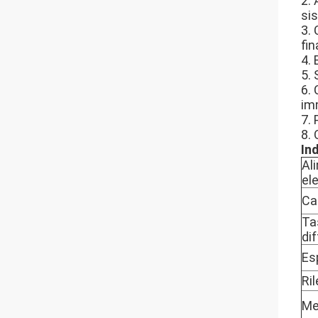
2. 
sis
3.
fin
4. 
5. 
6.
imm
7. 
8. 
Ind
Al
ele
Ca
Ta
di
Es
Ri
Me