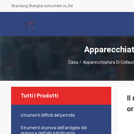
Shandong Shengtai instrument co.,ltd
Apparecchiat
Casa
/
Apparecchiatura Di Collaud
Tutti I Prodotti
Il
or
strumenti difficili del petrolio
Strumenti di prova dell'antigelo del
grasso e dell'olio lubrificante