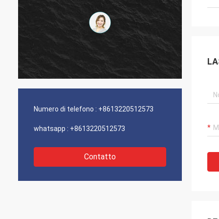
LA
Numero di telefono :
+8613220512573
whatsapp :
+8613220512573
Contatto