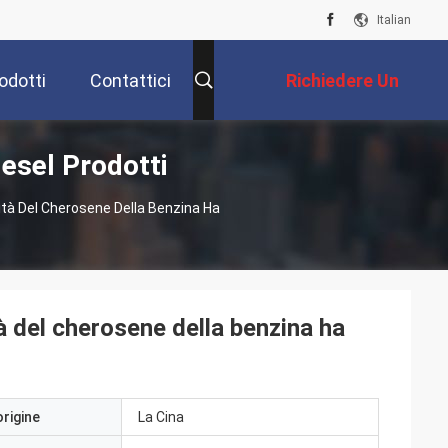
Italian
odotti
Contattici
Richiedere Un
esel Prodotti
Preventivo
dità Del Cherosene Della Benzina Ha
tà del cherosene della benzina ha
origine
La Cina