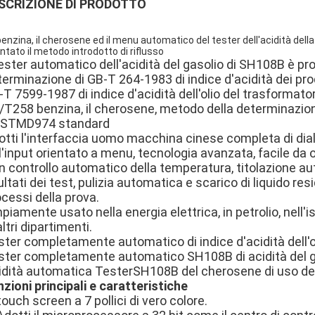
SCRIZIONE DI PRODOTTO
benzina, il cherosene ed il menu automatico del tester dell'acidità del
entato il metodo introdotto di riflusso
tester automatico dell'acidità del gasolio di SH108B è pro
erminazione di GB-T 264-1983 di indice d'acidità dei prodo
T 7599-1987 di indice d'acidità dell'olio del trasformator
T258 benzina, il cherosene, metodo della determinazione 
 ASTMD974 standard
otti l'interfaccia uomo macchina cinese completa di dial
'l'input orientato a menu, tecnologia avanzata, facile da 
n controllo automatico della temperatura, titolazione a
ultati dei test, pulizia automatica e scarico di liquido r
cessi della prova.
iamente usato nella energia elettrica, in petrolio, nell'is
altri dipartimenti.
ster completamente automatico di indice d'acidità dell'
ster completamente automatico SH108B di acidità del 
idità automatica TesterSH108B del cherosene di uso dell'
zioni principali e caratteristiche
touch screen a 7 pollici di vero colore.