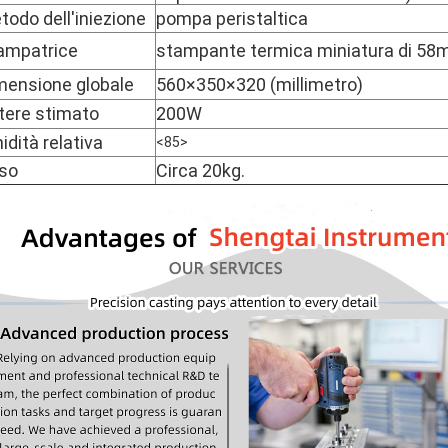
todo dell'iniezione
pompa peristaltica
ampatrice
stampante termica miniatura di 5
mensione globale
560×350×320 (millimetro)
tere stimato
200W
idità relativa
<85>
so
Circa 20kg.