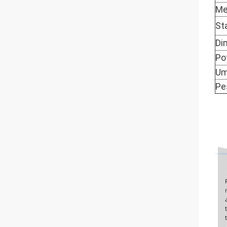
Me
St
Di
Po
Um
Pe