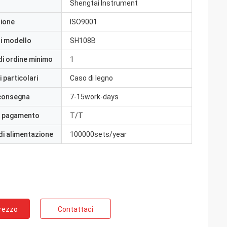
Shengtai Instrument
zione
ISO9001
i modello
SH108B
di ordine minimo
1
 particolari
Caso di legno
 consegna
7-15work-days
i pagamento
T/T
di alimentazione
100000sets/year
Prezzo
Contattaci