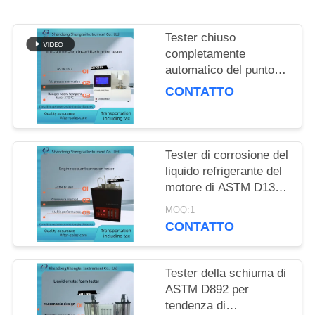
PRIVACY
POLICY
Tester chiuso
completamente
automatico del punto di
infiammabilità di ASTM
CONTATTO
D93 per i prodotti
petroliferi SH105BS
Tester di corrosione del
liquido refrigerante del
motore di ASTM D1384
fornito di compressore
MOQ:1
d'aria silenzioso
CONTATTO
Tester della schiuma di
ASTM D892 per
tendenza di