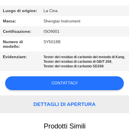
CONTROLLO
DI
Luogo di origine:
La Cina
QUALITÀ
Marca:
Shengtai Instrument
Certificazione:
ISO9001
CONTATTICI
Numero di
SY5018B
modello:
RICHIEDA
Evidenziare:
,
Tester del residuo di carbonio del metodo di Kang
,
Tester del residuo di carbonio di GB/T 268
UNA
Tester del residuo di carbonio SD268
CITAZIONE
CONTATTACI!
MAPPA
DEL
DETTAGLI DI APERTURA
SITO
Prodotti Simili