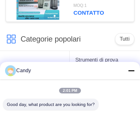
schiumatura di
MOQ:1
misurazione/olio
CONTATTO
lubrificante di
Stabilityof
Categorie popolari
Tutti
Strumenti di prova
strumenti difficili del
dell'antigelo del
Candy
petrolio
grasso e dell'olio
lubrificante
2:01 PM
Apparecchiatura di
Apparecchiatura di
Good day, what product are you looking for?
collaudo del
collaudo dell'olio del
combustibile diesel
trasformatore
Strumento di prova
Strumenti