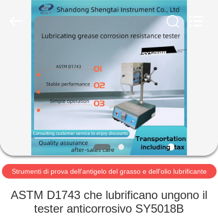
2026
Shandong
Shengtai
instrument
co.,ltd.
All
Rights
Reserved.
CASA
PRODOTTI
CIRCA
NOI
GIRO
DELLA
Strumenti di prova dell'antigelo del grasso e dell'olio lubrificante
FABBRICA
ASTM D1743 che lubrificano ungono il
tester anticorrosivo SY5018B