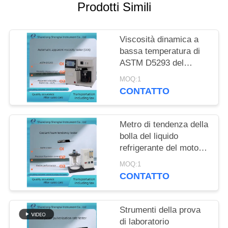
PRIVACY
Prodotti Simili
POLICY
Viscosità dinamica a
bassa temperatura di
ASTM D5293 del
calibro di viscosità
MOQ:1
evidente dell'olio per
CONTATTO
motori automatico
Metro di tendenza della
bolla del liquido
refrigerante del motore
del tester ASTM D1881
MOQ:1
di tendenza della
CONTATTO
schiuma del liquido
refrigerante
Strumenti della prova
di laboratorio