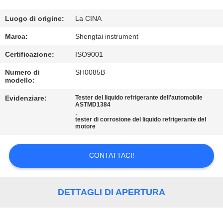
CONTROLLO
DI
Luogo di origine:
La CINA
QUALITÀ
Marca:
Shengtai instrument
Certificazione:
ISO9001
CONTATTICI
Numero di
SH0085B
modello:
RICHIEDA
Evidenziare:
Tester del liquido refrigerante dell'automobile
ASTMD1384
UNA
,
tester di corrosione del liquido refrigerante del
motore
CITAZIONE
CONTATTACI!
MAPPA
DEL
DETTAGLI DI APERTURA
SITO