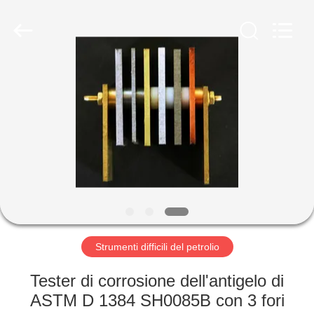
2026
Shandong
Shengtai
instrument
co.,ltd.
All
Rights
Reserved.
CASA
PRODOTTI
CIRCA
NOI
GIRO
DELLA
Strumenti difficili del petrolio
FABBRICA
Tester di corrosione dell'antigelo di
ASTM D 1384 SH0085B con 3 fori