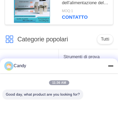
dell'alimentazione del
tester di indice di
MOQ:1
durevolezza della
CONTATTO
pallina Tester di PDI
Doppia operazione
della scatola
Categorie popolari
Tutti
Strumenti di prova
strumenti difficili del
dell'antigelo del
Candy
petrolio
grasso e dell'olio
lubrificante
11:36 AM
Apparecchiatura di
Apparecchiatura di
Good day, what product are you looking for?
collaudo del
collaudo dell'olio del
combustibile diesel
trasformatore