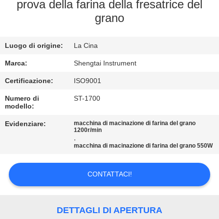
CONTROLLO
prova della farina della fresatrice del
grano
DI
QUALITÀ
Luogo di origine:
La Cina
CONTATTICI
Marca:
Shengtai Instrument
Certificazione:
ISO9001
RICHIEDA
Numero di
ST-1700
modello:
UNA
Evidenziare:
macchina di macinazione di farina del grano
CITAZIONE
1200r/min
,
macchina di macinazione di farina del grano 550W
MAPPA
DEL
CONTATTACI!
SITO
DETTAGLI DI APERTURA