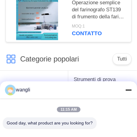
Operazione semplice
del farinografo ST139
di frumento della farina
della pasta di reologia
MOQ:1
dello strumento
CONTATTO
elettronico di
rilevazione
Categorie popolari
Tutti
Strumenti di prova
strumenti difficili del
dell'antigelo del
wangli
petrolio
grasso e dell'olio
lubrificante
11:15 AM
Apparecchiatura di
Apparecchiatura di
Good day, what product are you looking for?
collaudo del
collaudo dell'olio del
combustibile diesel
trasformatore