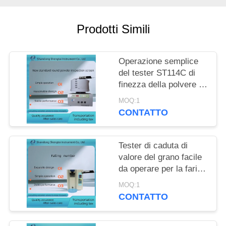
PRIVACY
POLICY
Prodotti Simili
Operazione semplice
del tester ST114C di
finezza della polvere di
ispezione dell'olio e del
MOQ:1
grano
CONTATTO
Tester di caduta di
valore del grano facile
da operare per la farina
di frumento e la farina
MOQ:1
ST006
CONTATTO