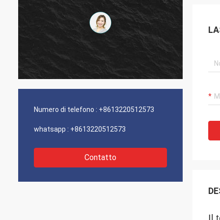
LA
Numero di telefono :
+8613220512573
whatsapp :
+8613220512573
Contatto
DE
Il