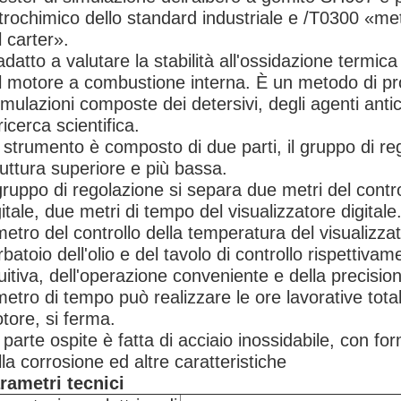
trochimico dello standard industriale e /T0300 «me
l carter».
adatto a valutare la stabilità all'ossidazione termica 
l motore a combustione interna. È un metodo di pro
rmulazioni composte dei detersivi, degli agenti antic
ricerca scientifica.
 strumento è composto di due parti, il gruppo di re
ruttura superiore e più bassa.
 gruppo di regolazione si separa due metri del contr
gitale, due metri di tempo del visualizzatore digitale
 metro del controllo della temperatura del visualizza
rbatoio dell'olio e del tavolo di controllo rispettiva
tuitiva, dell'operazione conveniente e della precisio
 metro di tempo può realizzare le ore lavorative total
tore, si ferma.
 parte ospite è fatta di acciaio inossidabile, con for
lla corrosione ed altre caratteristiche
rametri tecnici