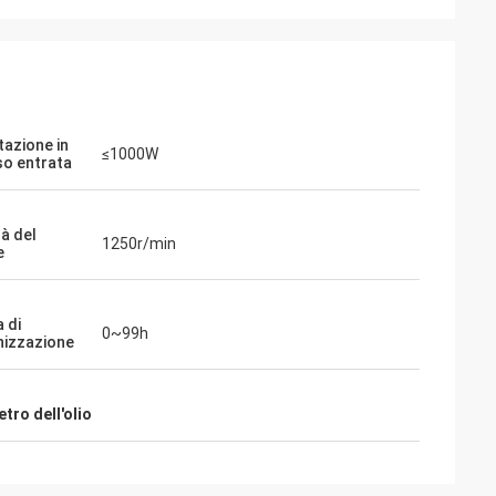
tazione in
≤1000W
so entrata
tà del
1250r/min
e
 di
0~99h
nizzazione
tro dell'olio