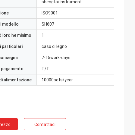
shengtai Instrument
zione
ISO9001
i modello
SH607
di ordine minimo
1
 particolari
caso di legno
 consegna
7-15work-days
i pagamento
T/T
di alimentazione
10000sets/year
Prezzo
Contattaci