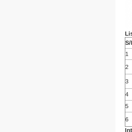
Li
S/
1
2
3
4
5
6
In