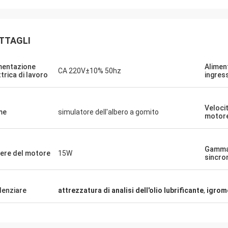
TTAGLI
mentazione
Alimen
CA 220V±10% 50hz
ttrica di lavoro
ingres
Veloci
me
simulatore dell'albero a gomito
motor
Gamma
ere del motore
15W
sincro
denziare
attrezzatura di analisi dell'olio lubrificante
,
igrome