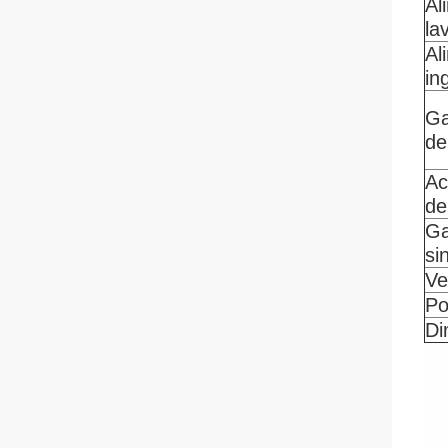
Al
la
Al
in
Ga
de
Ac
de
G
si
Ve
Po
Di