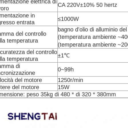
imentazione elettrica di
CA 220V±10% 50 hertz
voro
imentazione in
≤1000W
gresso entrata
bagno d'olio di alluminio del
mma del controllo
(temperatura ambiente ~4
lla temperatura
(temperatura ambiente ~2
curatezza del controllo
±1℃
lla temperatura
amma di
0~99h
ncronizzazione
locità del motore
1250r/min
tere del motore
15W
mensione: peso 35kg di 480 * di 320 * 380mm