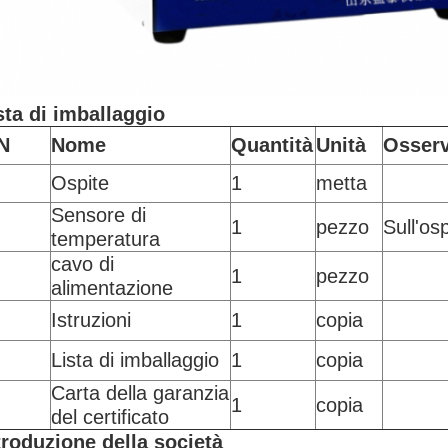
sta di imballaggio
N
Nome
Quantità
Unità
Osserv
Ospite
1
metta
Sensore di
1
pezzo
Sull'osp
temperatura
cavo di
1
pezzo
alimentazione
Istruzioni
1
copia
Lista di imballaggio
1
copia
Carta della garanzia
1
copia
del certificato
troduzione della società