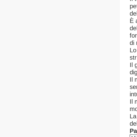
pe
de
È 
de
fo
di 
Lo
st
Il
di
Il
se
in
Il
mo
La
de
Pa