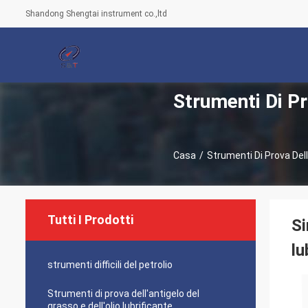
Shandong Shengtai instrument co.,ltd
Strumenti Di Pr
Casa
/
Strumenti Di Prova Dell'
Tutti I Prodotti
Si
lu
strumenti difficili del petrolio
Strumenti di prova dell'antigelo del
grasso e dell'olio lubrificante