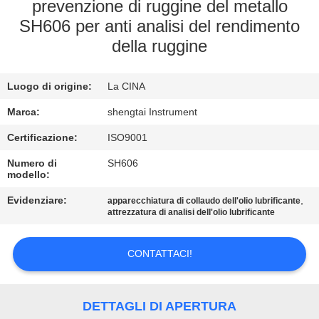
CONTROLLO
prevenzione di ruggine del metallo
SH606 per anti analisi del rendimento
DI
della ruggine
QUALITÀ
Luogo di origine:
La CINA
CONTATTICI
Marca:
shengtai Instrument
RICHIEDA
Certificazione:
ISO9001
UNA
Numero di
SH606
modello:
CITAZIONE
Evidenziare:
,
apparecchiatura di collaudo dell'olio lubrificante
attrezzatura di analisi dell'olio lubrificante
MAPPA
DEL
CONTATTACI!
SITO
DETTAGLI DI APERTURA