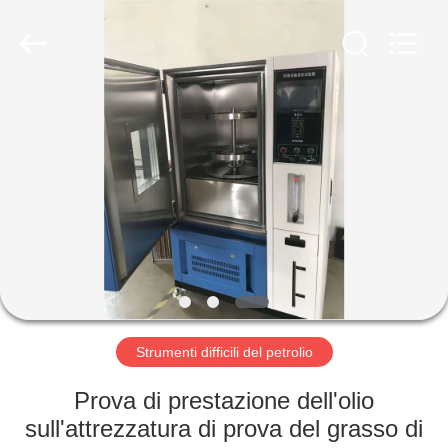
2026
Shandong
Shengtai
instrument
co.,ltd.
All
Rights
Reserved.
CASA
PRODOTTI
CIRCA
NOI
GIRO
DELLA
Strumenti difficili del petrolio
FABBRICA
Prova di prestazione dell'olio
sull'attrezzatura di prova del grasso di