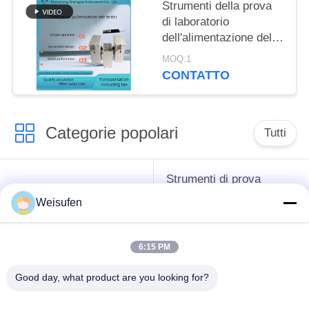
Strumenti della prova
di laboratorio
dell'alimentazione del
tester di indice di
MOQ:1
durevolezza della
CONTATTO
pallina Tester di PDI
Doppia operazione
della scatola
Categorie popolari
Tutti
Strumenti di prova
strumenti difficili del
dell'antigelo del
Weisufen
petrolio
grasso e dell'olio
lubrificante
6:15 PM
Apparecchiatura di
Apparecchiatura di
Good day, what product are you looking for?
collaudo del
collaudo dell'olio del
combustibile diesel
trasformatore