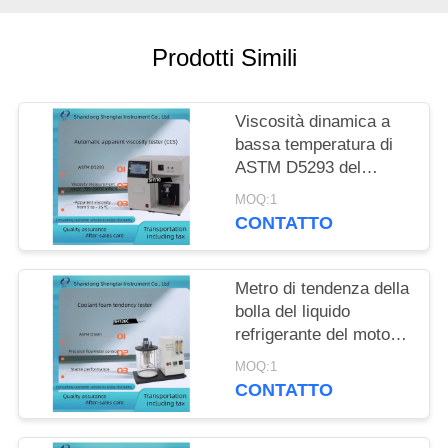
PRIVACY
POLICY
Prodotti Simili
Viscosità dinamica a
bassa temperatura di
ASTM D5293 del
calibro di viscosità
MOQ:1
evidente dell'olio per
CONTATTO
motori automatico
Metro di tendenza della
bolla del liquido
refrigerante del motore
del tester ASTM D1881
MOQ:1
di tendenza della
CONTATTO
schiuma del liquido
refrigerante