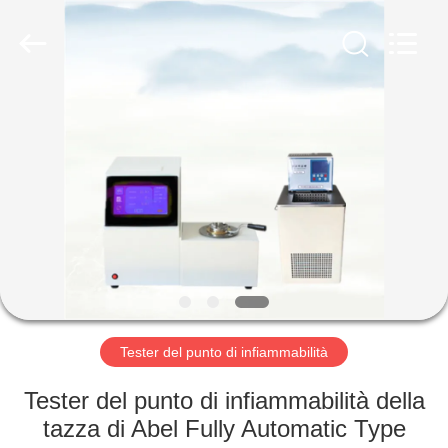
2026
Shandong
Shengtai
instrument
co.,ltd.
All
Rights
Reserved.
CASA
PRODOTTI
CIRCA
NOI
GIRO
DELLA
Tester del punto di infiammabilità
FABBRICA
Tester del punto di infiammabilità della
tazza di Abel Fully Automatic Type