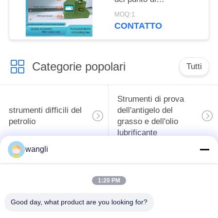
infiammabilità dello
MOQ:1
strumento SH105B di
CONTATTO
rilevazione dell'olio del
cherosene, del diesel e
del trasformatore
Categorie popolari
Tutti
Strumenti di prova
strumenti difficili del
dell'antigelo del
petrolio
grasso e dell'olio
lubrificante
wangli
Apparecchiatura di
Apparecchiatura di
collaudo del
collaudo dell'olio del
1:20 PM
combustibile diesel
trasformatore
Good day, what product are you looking for?
Strumento di prova
Strumenti