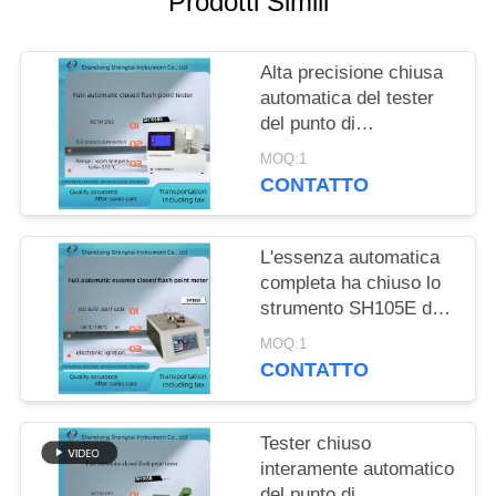
Prodotti Simili
PRIVACY
POLICY
Alta precisione chiusa
automatica del tester
del punto di
infiammabilità delle
MOQ:1
martore di Pensky
CONTATTO
della bocca di ASTM
D93
L'essenza automatica
completa ha chiuso lo
strumento SH105E del
punto di infiammabilità
MOQ:1
ha isolato l'accensione
CONTATTO
elettronica del bagno di
riscaldamento
Tester chiuso
interamente automatico
del punto di