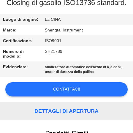
CONTROLLO
Closing di gasolio ISO13736 standard.
DI
Luogo di origine:
La CINA
QUALITÀ
Marca:
Shengtai Instrument
CONTATTICI
Certificazione:
ISO9001
Numero di
SH21789
modello:
RICHIEDA
UNA
Evidenziare:
,
analizzatore automatico dell'azoto di Kjeldahl
tester di durezza della pallina
CITAZIONE
CONTATTACI!
MAPPA
DEL
DETTAGLI DI APERTURA
SITO