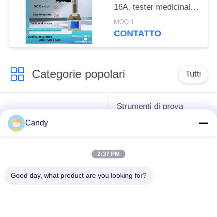
16A, tester medicinale
di concentrazione della
MOQ:1
gelatina, un'operazione
CONTATTO
di clic
Categorie popolari
Tutti
Strumenti di prova
strumenti difficili del
dell'antigelo del
Candy
petrolio
grasso e dell'olio
lubrificante
2:37 PM
Apparecchiatura di
Apparecchiatura di
Good day, what product are you looking for?
collaudo del
collaudo dell'olio del
combustibile diesel
trasformatore