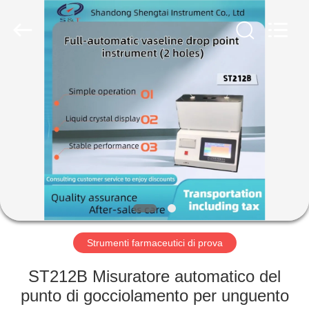
2026
Shandong
Shengtai
instrument
co.,ltd.
All
Rights
Reserved.
CASA
PRODOTTI
CIRCA
NOI
GIRO
DELLA
Strumenti farmaceutici di prova
FABBRICA
ST212B Misuratore automatico del
punto di gocciolamento per unguento