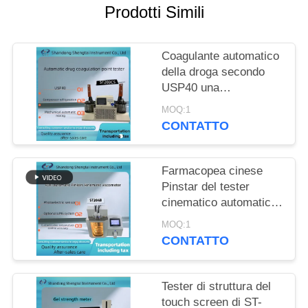
PRIVACY
Prodotti Simili
POLICY
Coagulante automatico
della droga secondo
USP40 una
determinazione di 651
MOQ:1
punto di congelamento
CONTATTO
Farmacopea cinese
Pinstar del tester
cinematico automatico
di viscosità di ST204B
MOQ:1
nel 2020
CONTATTO
Tester di struttura del
touch screen di ST-