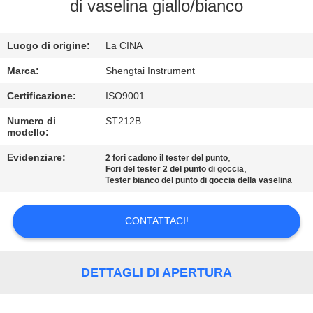
CONTROLLO
di vaselina giallo/bianco
DI
Luogo di origine:
La CINA
QUALITÀ
Marca:
Shengtai Instrument
CONTATTICI
Certificazione:
ISO9001
Numero di
ST212B
modello:
RICHIEDA
UNA
Evidenziare:
,
2 fori cadono il tester del punto
,
Fori del tester 2 del punto di goccia
CITAZIONE
Tester bianco del punto di goccia della vaselina
CONTATTACI!
MAPPA
DEL
SITO
DETTAGLI DI APERTURA