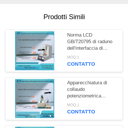
PRIVACY
POLICY
Prodotti Simili
Norma LCD
GB/T20795 di raduno
dell'interfaccia di
dialogo del tester del
MOQ:1
punto di formazione del
CONTATTO
fumo dello schermo di
colore
Apparecchiatura di
collaudo
potenziometrica
automatica dell'olio da
MOQ:1
tavola di titolazione ST-
CONTATTO
13A