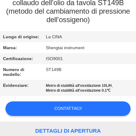
CONTROLLO
collaudo dell'olio da tavola ST149B
(metodo del cambiamento di pressione
DI
dell'ossigeno)
QUALITÀ
Luogo di origine:
La CINA
CONTATTICI
Marca:
Shengtai instrument
RICHIEDA
Certificazione:
ISO9001
UNA
Numero di
ST149B
modello:
CITAZIONE
Evidenziare:
,
Metro di stabilità all'ossidazione 10L/H
Metro di stabilità all'ossidazione 0.1℃
MAPPA
DEL
CONTATTACI!
SITO
DETTAGLI DI APERTURA