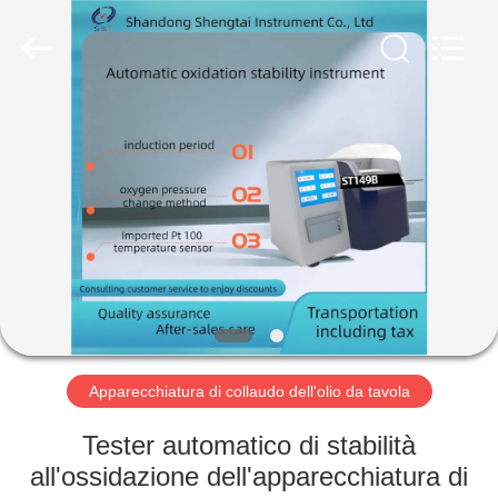
2026
Shandong
Shengtai
instrument
co.,ltd.
All
Rights
Reserved.
CASA
PRODOTTI
CIRCA
NOI
GIRO
DELLA
Apparecchiatura di collaudo dell'olio da tavola
FABBRICA
Tester automatico di stabilità
all'ossidazione dell'apparecchiatura di