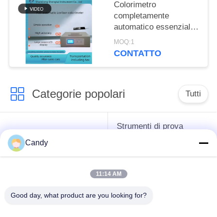
Colorimetro
completamente
automatico essenziale
di ST110B Lovibon per
MOQ:1
le istituzioni del grano
CONTATTO
e di imprese e di prove
dell'olio
Categorie popolari
Tutti
Strumenti di prova
strumenti difficili del
dell'antigelo del
Candy
petrolio
grasso e dell'olio
lubrificante
11:14 AM
Apparecchiatura di
Apparecchiatura di
Good day, what product are you looking for?
collaudo del
collaudo dell'olio del
combustibile diesel
trasformatore