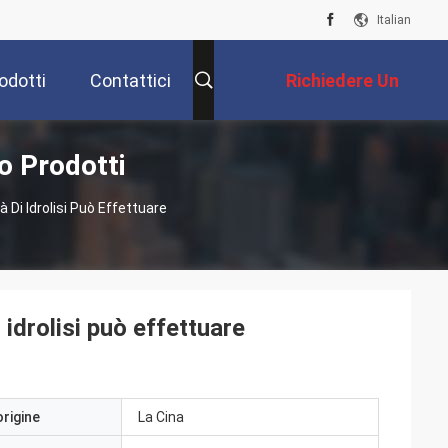
Italian
odotti
Contattici
Richiedere Un
co Prodotti
Preventivo
 Di Idrolisi Può Effettuare
 idrolisi può effettuare
origine
La Cina