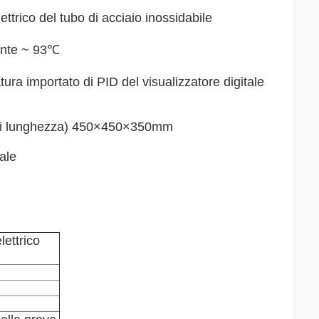
trico del tubo di acciaio inossidabile
ente ~ 93℃
ura importato di PID del visualizzatore digitale
 × di lunghezza) 450×450×350mm
ale
lettrico