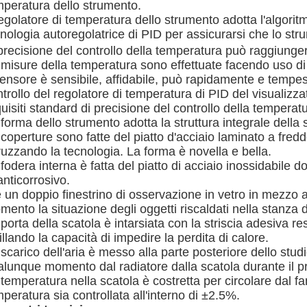
mperatura dello strumento.
regolatore di temperatura dello strumento adotta l'algori
nologia autoregolatrice di PID per assicurarsi che lo str
 precisione del controllo della temperatura può raggiung
 misure della temperatura sono effettuate facendo uso d
sensore è sensibile, affidabile, può rapidamente e tempest
trollo del regolatore di temperatura di PID del visualizz
uisiti standard di precisione del controllo della temperat
forma dello strumento adotta la struttura integrale della 
coperture sono fatte del piatto d'acciaio laminato a freddo
uzzando la tecnologia. La forma è novella e bella.
fodera interna è fatta del piatto di acciaio inossidabile d
anticorrosivo.
 un doppio finestrino di osservazione in vetro in mezzo 
ento la situazione degli oggetti riscaldati nella stanza d
porta della scatola è intarsiata con la striscia adesiva 
illando la capacità di impedire la perdita di calore.
scarico dell'aria è messo alla parte posteriore dello studi
alunque momento dal radiatore dalla scatola durante il p
temperatura nella scatola è costretta per circolare dal fa
peratura sia controllata all'interno di ±2.5%.