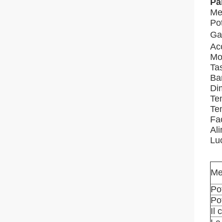
Pa
Met
Po
Ga
Ac
Mod
Tas
Ban
Di
Te
Tem
Fac
Al
Luo
Me
Po
Pot
Il