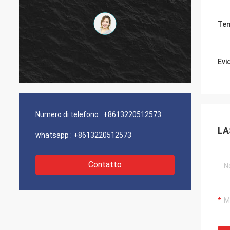
Tem
Evi
Numero di telefono :
+8613220512573
LA
whatsapp :
+8613220512573
Contatto