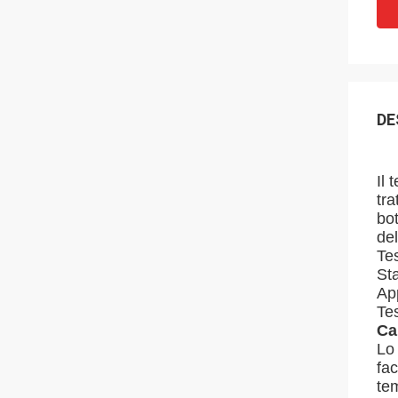
DE
Il 
tra
bo
del
Tes
Sta
App
Tes
Ca
Lo 
fac
tem