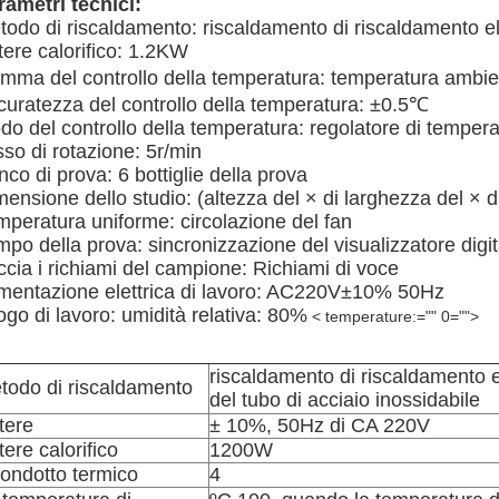
rametri tecnici:
odo di riscaldamento: riscaldamento di riscaldamento elet
tere calorifico: 1.2KW
mma del controllo della temperatura: temperatura ambi
curatezza del controllo della temperatura: ±0.5℃
o del controllo della temperatura: regolatore di temperat
so di rotazione: 5r/min
co di prova: 6 bottiglie della prova
mensione dello studio: (altezza del × di larghezza del
mperatura uniforme: circolazione del fan
po della prova: sincronizzazione del visualizzatore digit
cia i richiami del campione: Richiami di voce
imentazione elettrica di lavoro: AC220V±10% 50Hz
go di lavoro: umidità relativa: 80%
< temperature:="" 0="">
riscaldamento di riscaldamento e
todo di riscaldamento
del tubo di acciaio inossidabile
tere
± 10%, 50Hz di CA 220V
ere calorifico
1200W
 condotto termico
4