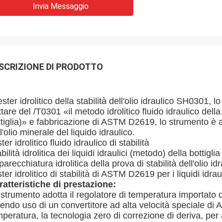
Invia Messaggio
SCRIZIONE DI PRODOTTO
tester idrolitico della stabilità dell'olio idraulico SH030
ttare del /T0301 «il metodo idrolitico fluido idraulico del
ttiglia)» e fabbricazione di ASTM D2619, lo strumento è 
l'olio minerale del liquido idraulico.
ter idrolitico fluido idraulico di stabilità
bilità idrolitica dei liquidi idraulici (metodo) della bott
arecchiatura idrolitica della prova di stabilità dell'olio id
ter idrolitico di stabilità di ASTM D2619 per i liquidi idra
ratteristiche di prestazione:
strumento adotta il regolatore di temperatura importato d
endo uso di un convertitore ad alta velocità speciale di A
peratura, la tecnologia zero di correzione di deriva, per 