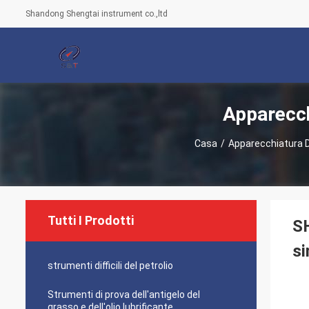
Shandong Shengtai instrument co.,ltd
Apparecchi
Casa
/
Apparecchiatura Di 
Tutti I Prodotti
SH
si
strumenti difficili del petrolio
Strumenti di prova dell'antigelo del
grasso e dell'olio lubrificante