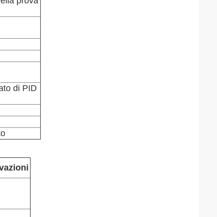
ella prova
ato di PID
to
vazioni