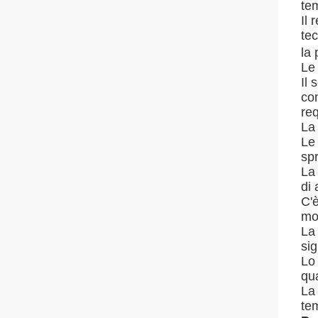
te
Il 
tec
la
Le
Il 
con
req
La 
Le 
spr
La 
di 
C'è
mom
La 
sig
Lo 
qu
La 
tem