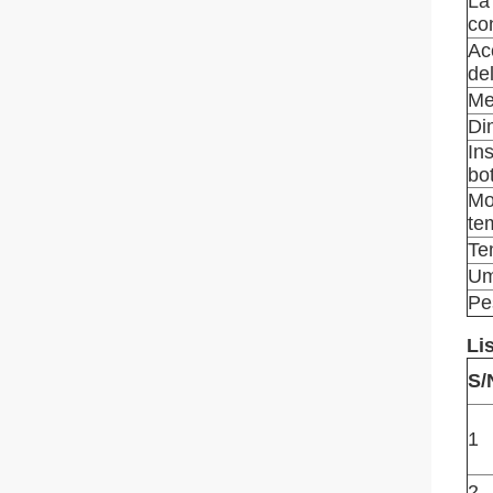
La
con
Ac
de
Me
Di
Ins
bot
Mo
te
Te
Um
Pe
Li
S/
1
2