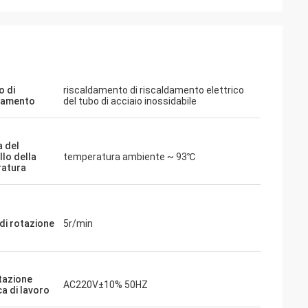
 di
riscaldamento di riscaldamento elettrico
damento
del tubo di acciaio inossidabile
 del
llo della
temperatura ambiente ~ 93℃
atura
di rotazione
5r/min
tazione
AC220V±10% 50HZ
ca di lavoro