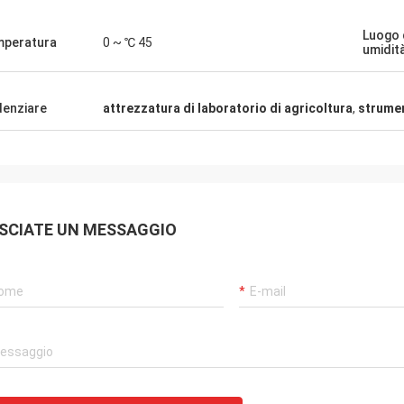
Luogo 
peratura
0 ~ ℃ 45
umidità
denziare
attrezzatura di laboratorio di agricoltura
,
strumen
SCIATE UN MESSAGGIO