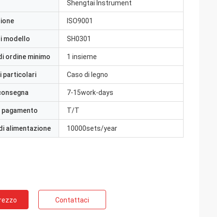
Shengtai Instrument
zione
ISO9001
i modello
SH0301
di ordine minimo
1 insieme
 particolari
Caso di legno
 consegna
7-15work-days
i pagamento
T/T
di alimentazione
10000sets/year
Prezzo
Contattaci