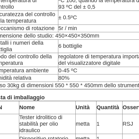
 temperatura di
ºC 100, quando la temperatura d
trollo
93 ºC del ± 0,5
curatezza del controllo
± 0.5ºC
lla temperatura
ccanismo di rotazione
5r / min
mensione dello studio: 450×450×350mm
talli i numeri della
6 bottiglie
tiglia
do del controllo della
regolatore di temperatura import
mperatura
del visualizzatore digitale
mperatura ambiente
0-45 ºC
idità relativa
80%
so 30kg di dimensioni 550 * 550 * 450mm dello strumen
sta di imballaggio
N
Nome
Unità
Quantità
Osser
Tester idrolitico di
stabilità per olio
metta
1
RSJ
idraulico
Dispositivo rotatorio
metta
1