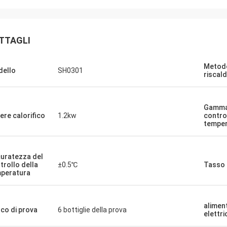
TTAGLI
Metodo
ello
SH0301
riscal
Gamma
ere calorifico
1.2kw
contro
temper
uratezza del
trollo della
±0.5℃
Tasso 
peratura
alimen
co di prova
6 bottiglie della prova
elettri