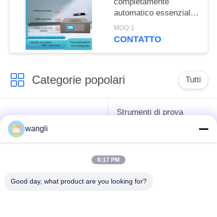
completamente
automatico essenziale
di ST110B Lovibon per
MOQ:1
le istituzioni del grano
CONTATTO
e di imprese e di prove
dell'olio
Categorie popolari
Tutti
Strumenti di prova
strumenti difficili del
dell'antigelo del
wangli
petrolio
grasso e dell'olio
lubrificante
6:17 PM
Apparecchiatura di
Apparecchiatura di
Good day, what product are you looking for?
collaudo del
collaudo dell'olio del
combustibile diesel
trasformatore