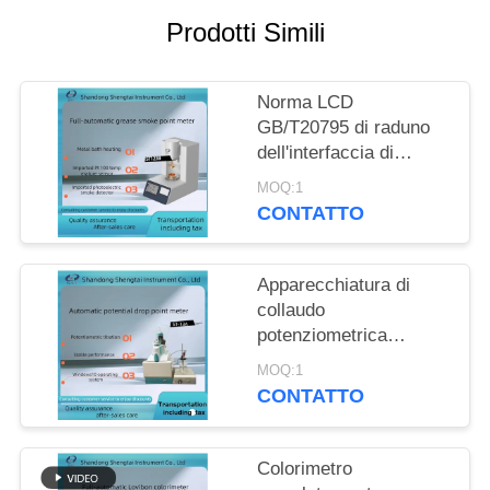
PRIVACY
Prodotti Simili
POLICY
Norma LCD
GB/T20795 di raduno
dell'interfaccia di
dialogo del tester del
MOQ:1
punto di formazione del
CONTATTO
fumo dello schermo di
colore
Apparecchiatura di
collaudo
potenziometrica
automatica dell'olio da
MOQ:1
tavola di titolazione ST-
CONTATTO
13A
Colorimetro