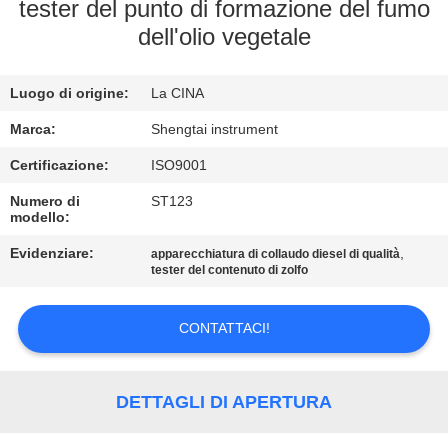
CONTROLLO
tester del punto di formazione del fumo
dell'olio vegetale
DI
QUALITÀ
Luogo di origine:
La CINA
CONTATTICI
Marca:
Shengtai instrument
Certificazione:
ISO9001
RICHIEDA
Numero di
ST123
modello:
UNA
Evidenziare:
,
apparecchiatura di collaudo diesel di qualità
CITAZIONE
tester del contenuto di zolfo
MAPPA
CONTATTACI!
DEL
SITO
DETTAGLI DI APERTURA