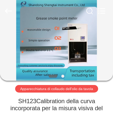
2026
Shandong
Shengtai
instrument
co.,ltd.
All
Rights
Reserved.
CASA
PRODOTTI
CIRCA
NOI
GIRO
DELLA
Apparecchiatura di collaudo dell'olio da tavola
FABBRICA
SH123Calibration della curva
incorporata per la misura visiva del