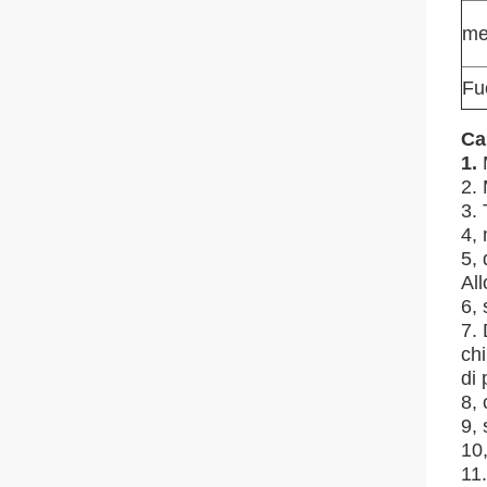
me
Fu
Ca
1.
2. 
3. 
4, 
5,
All
6,
7. 
chi
di 
8, 
9,
10,
11.