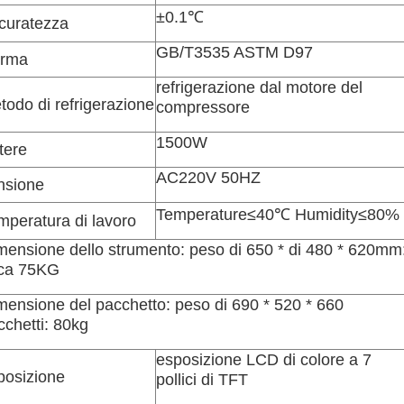
±0.1℃
curatezza
GB/T3535 ASTM D97
rma
refrigerazione dal motore del
todo di refrigerazione
compressore
1500W
tere
AC220V 50HZ
nsione
Temperature≤40℃ Humidity≤80%
mperatura di lavoro
mensione dello strumento: peso di 650 * di 480 * 620mm
rca 75KG
mensione del pacchetto: peso di 690 * 520 * 660
cchetti: 80kg
esposizione LCD di colore a 7
posizione
pollici di TFT