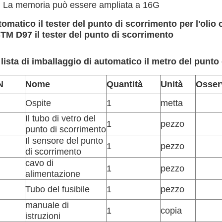
. La memoria può essere ampliata a 16G
tomatico il tester del punto di scorrimento per l'olio c
TM D97 il tester del punto di scorrimento
 lista di imballaggio di automatico il metro del punto
N
Nome
Quantità
Unità
Osser
Ospite
1
metta
Il tubo di vetro del
1
pezzo
punto di scorrimento
Il sensore del punto
1
pezzo
di scorrimento
cavo di
1
pezzo
alimentazione
Tubo del fusibile
1
pezzo
manuale di
1
copia
istruzioni