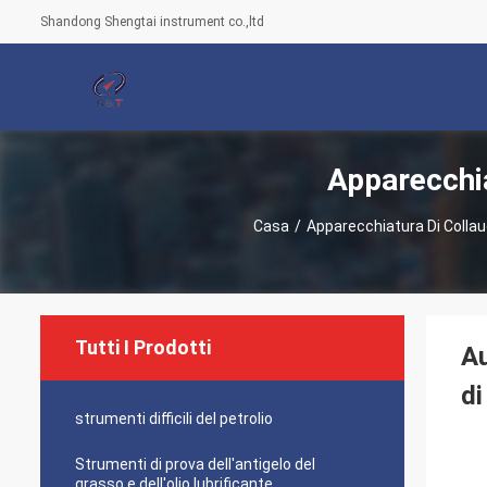
Shandong Shengtai instrument co.,ltd
Apparecchia
Casa
/
Apparecchiatura Di Collaud
Tutti I Prodotti
Au
di
strumenti difficili del petrolio
Strumenti di prova dell'antigelo del
grasso e dell'olio lubrificante