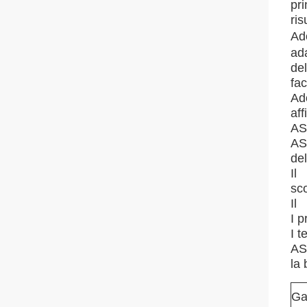
pri
ris
Ado
ada
de
fac
Ado
aff
AS
AST
del
Il
sc
Il
I p
I t
AS
la
Ga