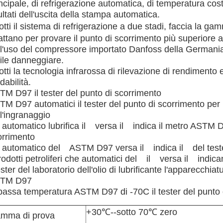
ncipale, di refrigerazione automatica, di temperatura cos
ultati dell'uscita della stampa automatica.
tti il sistema di refrigerazione a due stadi, faccia la g
ttano per provare il punto di scorrimento più superiore 
ll'uso del compressore importato Danfoss della Germania 
ile danneggiare.
tti la tecnologia infrarossa di rilevazione di rendimento ele
idabilità.
TM D97 il tester del punto di scorrimento
M D97 automatici il tester del punto di scorrimento per l'o
l'ingranaggio
 automatico lubrifica il versa il indica il metro ASTM D
orrimento
 automatico del ASTM D97 versa il indica il del tes
rodotti petroliferi che automatici del il versa il indic
ester del laboratorio dell'olio di lubrificante l'apparecchi
TM D97
 bassa temperatura ASTM D97 di -70C il tester del punto 
+30℃--sotto 70℃ zero
mma di prova