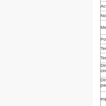
Ac
No
Me
Po
Te
Te
Di
ci
Di
pa
es