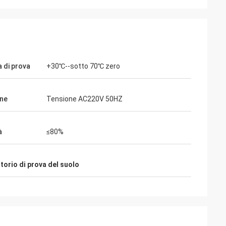
di prova
+30℃--sotto 70℃ zero
ne
Tensione AC220V 50HZ
à
≤80%
torio di prova del suolo