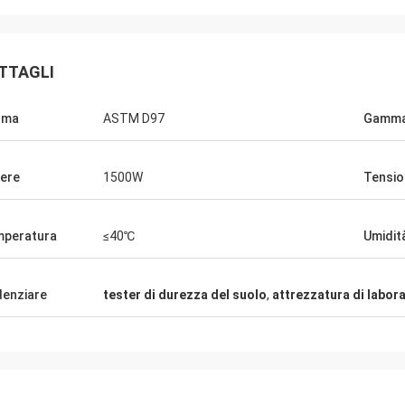
TTAGLI
rma
ASTM D97
Gamma 
ere
1500W
Tensio
peratura
≤40℃
Umidit
denziare
tester di durezza del suolo
,
attrezzatura di labora