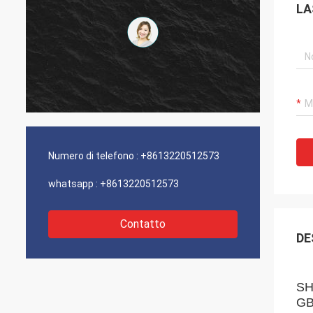
LA
Numero di telefono :
+8613220512573
whatsapp :
+8613220512573
Contatto
DE
SH1
GB