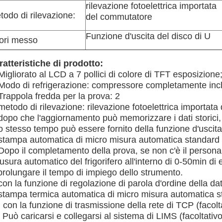
rilevazione fotoelettrica importata
todo di rilevazione:
del commutatore
Funzione d'uscita del disco di U
ori messo
ratteristiche di prodotto:
Migliorato al LCD a 7 pollici di colore di TFT esposizione
Modo di refrigerazione: compressore completamente inclus
Trappola fredda per la prova: 2
metodo di rilevazione: rilevazione fotoelettrica importat
 dopo che l'aggiornamento può memorizzare i dati storic
o stesso tempo può essere fornito della funzione d'uscita
 stampa automatica di micro misura automatica standard
Dopo il completamento della prova, se non c'è il persona
usura automatico del frigorifero all'interno di 0-50min d
prolungare il tempo di impiego dello strumento.
con la funzione di regolazione di parola d'ordine della da
 stampa termica automatica di micro misura automatica 
 con la funzione di trasmissione della rete di TCP (facolt
 Può caricarsi e collegarsi al sistema di LIMS (facoltativo