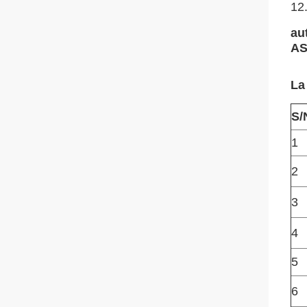
12
au
AS
La
S/
1
2
3
4
5
6