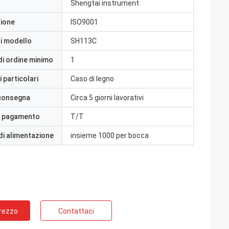
Shengtai instrument
zione
ISO9001
i modello
SH113C
di ordine minimo
1
 particolari
Caso di legno
 consegna
Circa 5 giorni lavorativi
i pagamento
T/T
di alimentazione
insieme 1000 per bocca
Prezzo
Contattaci