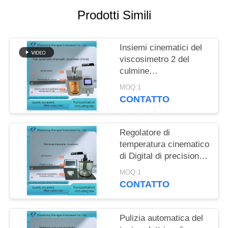
PRIVACY
Prodotti Simili
POLICY
Insiemi cinematici del
viscosimetro 2 del
culmine
completamente
MOQ:1
automatico del D445
CONTATTO
di ASTM del
viscosimetro capillare
Regolatore di
temperatura cinematico
di Digital di precisione
del viscosimetro del
MOQ:1
petrolio ASTM D445
CONTATTO
Pulizia automatica del