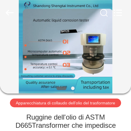
2026
Shandong
Shengtai
instrument
co.,ltd.
All
Rights
Reserved.
CASA
PRODOTTI
CIRCA
NOI
GIRO
DELLA
Apparecchiatura di collaudo dell'olio del trasformatore
FABBRICA
Ruggine dell'olio di ASTM
D665Transformer che impedisce