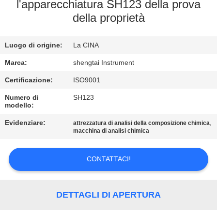
CONTROLLO
l'apparecchiatura SH123 della prova
della proprietà
DI
QUALITÀ
Luogo di origine:
La CINA
CONTATTICI
Marca:
shengtai Instrument
Certificazione:
ISO9001
RICHIEDA
Numero di
SH123
modello:
UNA
Evidenziare:
,
attrezzatura di analisi della composizione chimica
CITAZIONE
macchina di analisi chimica
MAPPA
CONTATTACI!
DEL
SITO
DETTAGLI DI APERTURA