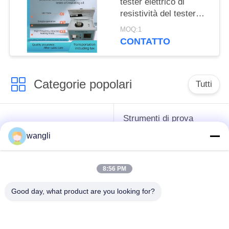
tester elettrico di
resistività del tester
dell'olio isolante del
MOQ:1
trasformatore
CONTATTO
Categorie popolari
Tutti
Strumenti di prova
strumenti difficili del
dell'antigelo del
wangli
petrolio
grasso e dell'olio
lubrificante
8:56 PM
Apparecchiatura di
Apparecchiatura di
Good day, what product are you looking for?
collaudo del
collaudo dell'olio del
combustibile diesel
trasformatore