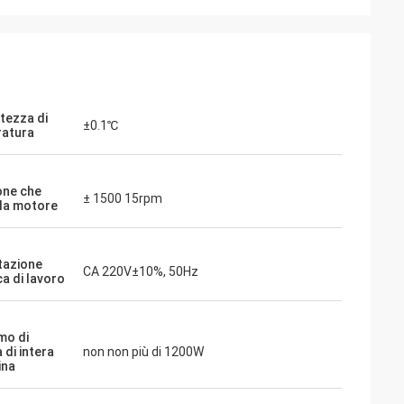
tezza di
±0.1℃
atura
ne che
± 1500 15rpm
la motore
tazione
CA 220V±10%, 50Hz
ca di lavoro
mo di
 di intera
non non più di 1200W
ina