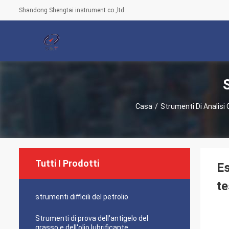
Shandong Shengtai instrument co.,ltd
Casa
/
Strumenti Di Analisi
Tutti I Prodotti
Es
te
strumenti difficili del petrolio
Strumenti di prova dell'antigelo del
grasso e dell'olio lubrificante