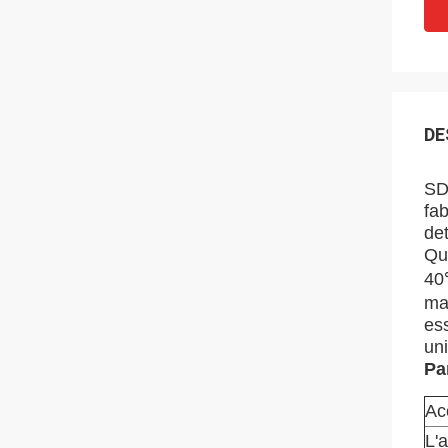
DE
SD7
fab
det
Qu
40
ma
ess
uni
Pa
Ac
L'