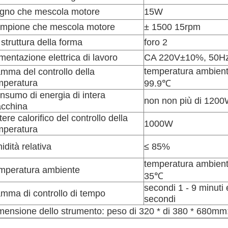
gno che mescola motore
15W
mpione che mescola motore
± 1500 15rpm
 struttura della forma
foro 2
imentazione elettrica di lavoro
CA 220V±10%, 50H
temperatura ambien
mma del controllo della
mperatura
99.9℃
nsumo di energia di intera
non non più di 120
cchina
ere calorifico del controllo della
1000W
mperatura
idità relativa
≤ 85%
temperatura ambien
mperatura ambiente
35℃
secondi 1 - 9 minuti 
mma di controllo di tempo
secondi
mensione dello strumento: peso di 320 * di 380 * 680mm