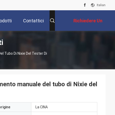
Italian
odotti
Contattici
Richiedere Un
i
Preventivo
 Tubo Di Nixie Del Tester Di
ento manuale del tubo di Nixie del
origine
La CINA