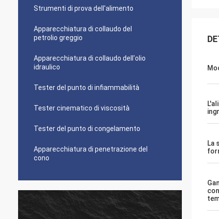
Strumenti di prova dell'alimento
Apparecchiatura di collaudo del
petrolio greggio
DE
Apparecchiatura di collaudo dell'olio
idraulico
Mod
Tester del punto di infiammabilità
L'a
Tester cinematico di viscosità
ing
Tester del punto di congelamento
La 
Apparecchiatura di penetrazione del
fo
cono
Ga
con
tem