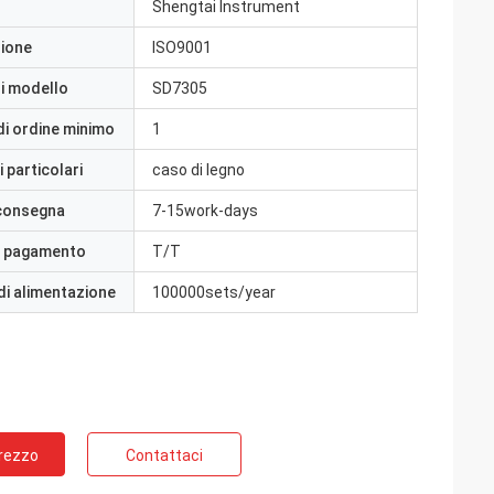
Shengtai Instrument
zione
ISO9001
i modello
SD7305
di ordine minimo
1
 particolari
caso di legno
 consegna
7-15work-days
i pagamento
T/T
di alimentazione
100000sets/year
Prezzo
Contattaci