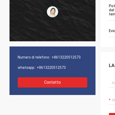
Pot
del
tem
Evi
Numero di telefono :
+8613220512573
LA
whatsapp :
+8613220512573
Contatto