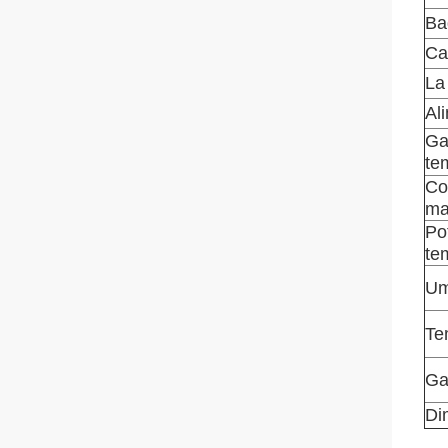
Ba
Ca
La
Al
Ga
te
Co
ma
Pot
te
Um
Te
Ga
Di