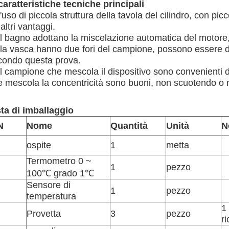
 caratteristiche tecniche principali
l'uso di piccola struttura della tavola del cilindro, con pi
altri vantaggi.
il bagno adottano la miscelazione automatica del motore,
lla vasca hanno due fori del campione, possono essere d
condo questa prova.
il campione che mescola il dispositivo sono convenienti 
e mescola la concentricità sono buoni, non scuotendo o n
sta di imballaggio
N
Nome
Quantità
Unità
N
ospite
1
metta
Termometro 0 ~
1
pezzo
100℃ grado 1℃
Sensore di
1
pezzo
temperatura
1 
Provetta
3
pezzo
r