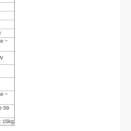
z
te ~
0W
te ~
e 59
: 15kg