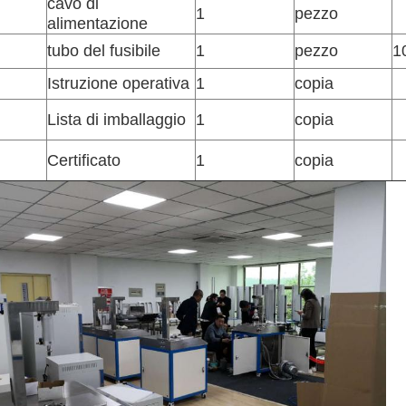
cavo di
1
pezzo
alimentazione
tubo del fusibile
1
pezzo
1
Istruzione operativa
1
copia
Lista di imballaggio
1
copia
Certificato
1
copia