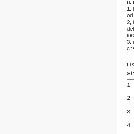
II.
1, 
ed 
2, 
de
se
3, 
ch
Li
S/
1
2
3
4