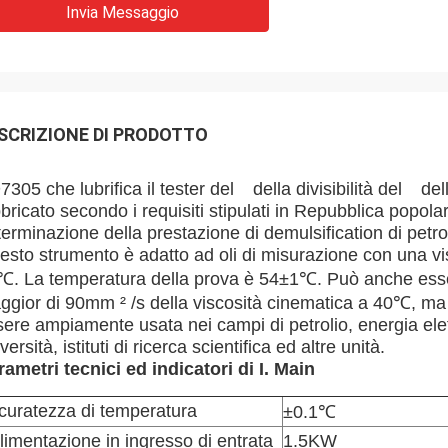
Invia Messaggio
SCRIZIONE DI PRODOTTO
305 che lubrifica il tester del della divisibilità del de
bricato secondo i requisiti stipulati in Repubblica popo
erminazione della prestazione di demulsification di petro
esto strumento è adatto ad oli di misurazione con una vi
℃. La temperatura della prova è 54±1℃. Può anche esser
ggior di 90mm ² /s della viscosità cinematica a 40℃, m
ere ampiamente usata nei campi di petrolio, energia elettri
versità, istituti di ricerca scientifica ed altre unità.
rametri tecnici ed indicatori di I. Main
curatezza di temperatura
±0.1℃
alimentazione in ingresso di entrata
1.5KW