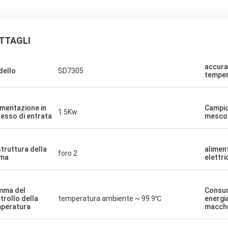
TTAGLI
accura
ello
SD7305
temper
limentazione in
Campio
1.5Kw
resso di entrata
mesco
struttura della
alimen
foro 2
rma
elettri
mma del
Consu
trollo della
temperatura ambiente ~ 99.9℃
energia
peratura
macch