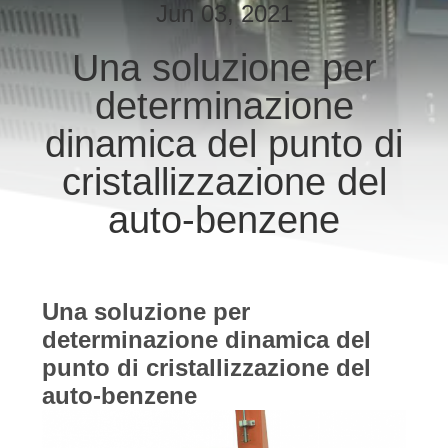
CONTROLLO
Jun 03, 2021
DI
Una soluzione per
QUALITÀ
determinazione
CONTATTICI
dinamica del punto di
cristallizzazione del
RICHIEDA
auto-benzene
UNA
CITAZIONE
Una soluzione per
MAPPA
determinazione dinamica del
DEL
punto di cristallizzazione del
SITO
auto-benzene