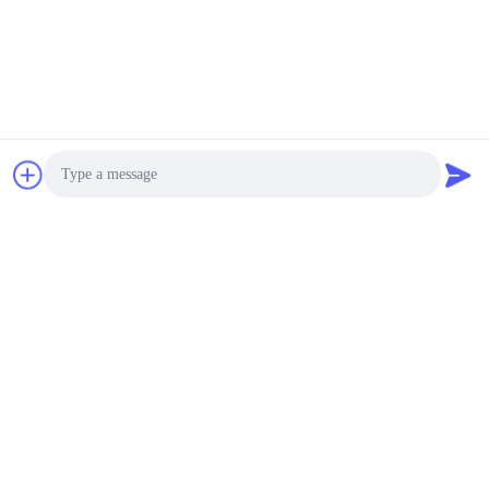
Photo
Video Call
Audio Call