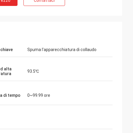
Prezzo
Contattaci
 chiave
Spuma l'apparecchiatura di collaudo
d alta
93.5℃
atura
a di tempo
0~99.99 ore