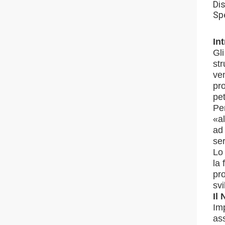
Dis
Spe
In
Gli
str
ven
pro
pet
Per
«al
ad
ser
Lo 
la 
pro
svi
Il
Imp
ass