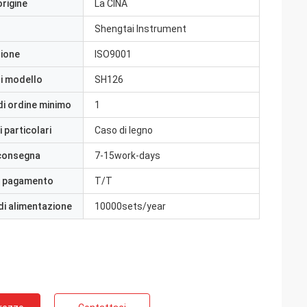
origine
La CINA
Shengtai Instrument
zione
ISO9001
i modello
SH126
di ordine minimo
1
 particolari
Caso di legno
 consegna
7-15work-days
i pagamento
T/T
di alimentazione
10000sets/year