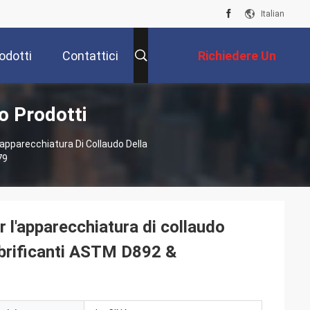
Italian
odotti
Contattici
Richiedere Un
co Prodotti
Preventivo
'apparecchiatura Di Collaudo Della
79
er l'apparecchiatura di collaudo
 lubrificanti ASTM D892 &