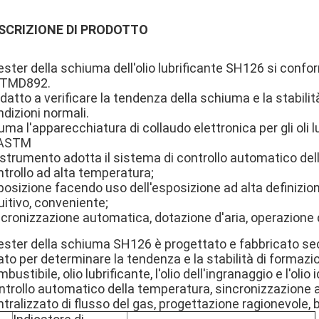
SCRIZIONE DI PRODOTTO
tester della schiuma dell'olio lubrificante SH126 si conf
TMD892.
datto a verificare la tendenza della schiuma e la stabilità
dizioni normali.
ma l'apparecchiatura di collaudo elettronica per gli oli 
 ASTM
strumento adotta il sistema di controllo automatico dell
trollo ad alta temperatura;
posizione facendo uso dell'esposizione ad alta definizio
uitivo, conveniente;
cronizzazione automatica, dotazione d'aria, operazione d
 tester della schiuma SH126 è progettato e fabbricato s
to per determinare la tendenza e la stabilità di formazion
bustibile, olio lubrificante, l'olio dell'ingranaggio e l'olio 
trollo automatico della temperatura, sincronizzazione au
tralizzato di flusso del gas, progettazione ragionevole, b