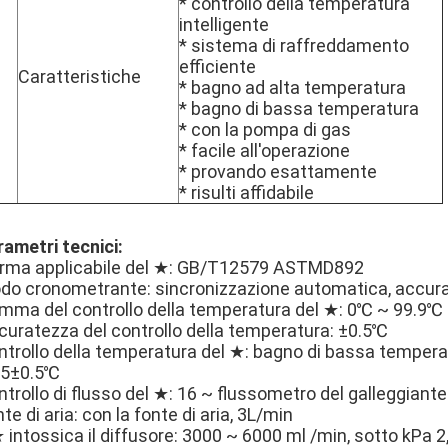
* controllo della temperatura
intelligente
* sistema di raffreddamento
efficiente
Caratteristiche
* bagno ad alta temperatura
* bagno di bassa temperatura
* con la pompa di gas
* facile all'operazione
* provando esattamente
* risulti affidabile
rametri tecnici:
rma applicabile del ★: GB/T12579 ASTMD892
do cronometrante: sincronizzazione automatica, accur
mma del controllo della temperatura del ★: 0℃ ~ 99.9℃
curatezza del controllo della temperatura: ±0.5℃
ntrollo della temperatura del ★: bagno di bassa temper
.5±0.5℃
trollo di flusso del ★: 16 ~ flussometro del galleggiant
te di aria: con la fonte di aria, 3L/min
★ intossica il diffusore: 3000 ~ 6000 ml /min, sotto kPa 2