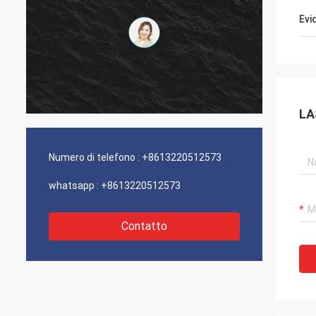
Evi
LA
Numero di telefono :
+8613220512573
whatsapp :
+8613220512573
Contatto