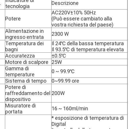
Indicatore di
.
Descrizione
tecnologia
AC220V±10% 50Hz
Potere
(Può essere cambiato alla
vostra richiesta del paese)
Alimentazione in
2300 W
ingresso entrata
Temperatura dei
Il 24℃ della bassa temperatura
bagni
Il 93.5℃ di temperatura elevata
Accuratezza
±0.5℃
Motore di scalpore
25W
Gamma di
0 ~ 99.9℃
temperature
Sistema di tempo
0~99.99 ore
Potere di
raffreddamento del
200W
dispositivo
Misuratore di
16 ~ 160ml/min
portata
* esposizione di temperatura di
Digital