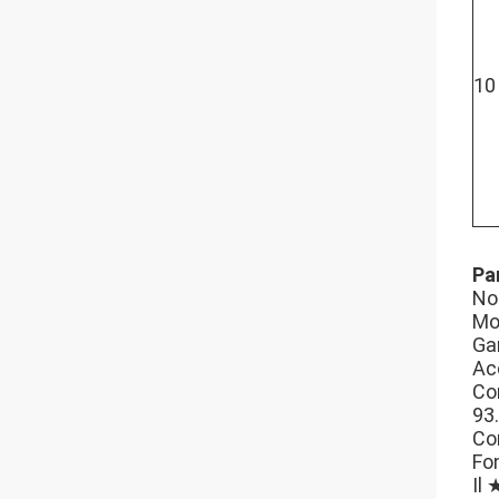
10
Pa
No
Mo
Ga
Ac
Co
93
Con
Fon
Il 