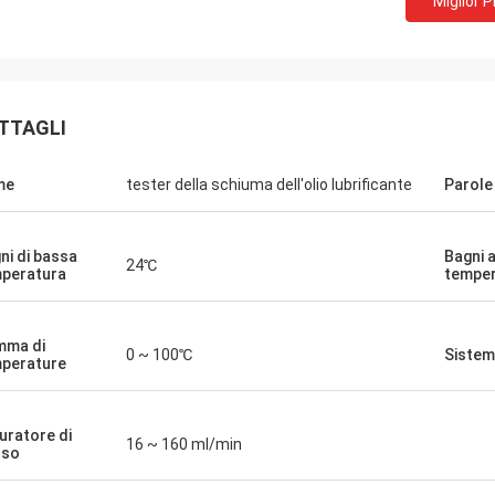
Miglior 
TTAGLI
me
tester della schiuma dell'olio lubrificante
Parole
ni di bassa
Bagni a
24℃
peratura
temper
mma di
0 ~ 100℃
Sistem
perature
uratore di
16 ~ 160 ml/min
sso