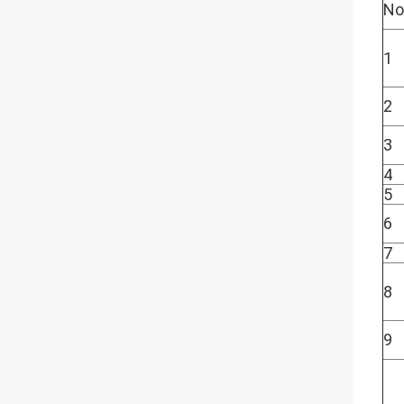
No
1
2
3
4
5
6
7
8
9