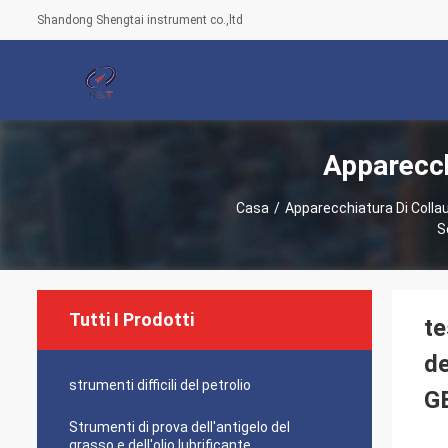
Shandong Shengtai instrument co.,ltd
Apparecchi
Casa
/
Apparecchiatura Di Collaud
S
Tutti I Prodotti
te
de
strumenti difficili del petrolio
G
Strumenti di prova dell'antigelo del
grasso e dell'olio lubrificante