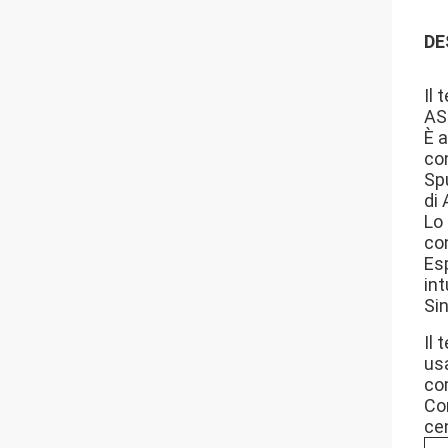
DE
Il 
AS
È a
con
Spu
di
Lo 
con
Es
int
Sin
Il
usa
com
Con
cen