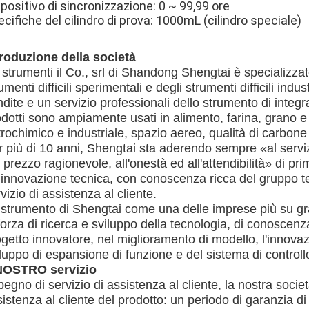
positivo di sincronizzazione: 0 ~ 99,99 ore
cifiche del cilindro di prova: 1000mL (cilindro speciale)
troduzione della società
 strumenti il Co., srl di Shandong Shengtai è specializzat
umenti difficili sperimentali e degli strumenti difficili indu
dite e un servizio professionali dello strumento di integr
dotti sono ampiamente usati in alimento, farina, grano e pe
rochimico e industriale, spazio aereo, qualità di carbone 
 più di 10 anni, Shengtai sta aderendo sempre «al serviz
 prezzo ragionevole, all'onestà ed all'attendibilità» di p
 innovazione tecnica, con conoscenza ricca del gruppo t
vizio di assistenza al cliente.
strumento di Shengtai come una delle imprese più su gran
forza di ricerca e sviluppo della tecnologia, di conoscenz
getto innovatore, nel miglioramento di modello, l'innovazi
luppo di espansione di funzione e del sistema di controllo
 NOSTRO servizio
egno di servizio di assistenza al cliente, la nostra socie
istenza al cliente del prodotto: un periodo di garanzia d