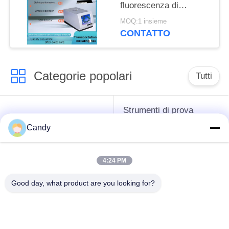
fluorescenza di
SH407B secondo
MOQ:1 insieme
ASTM D4294 e GB/T
CONTATTO
11140-1989
Categorie popolari
Tutti
Strumenti di prova
strumenti difficili del
dell'antigelo del
Candy
petrolio
grasso e dell'olio
lubrificante
4:24 PM
Apparecchiatura di
Apparecchiatura di
Good day, what product are you looking for?
collaudo del
collaudo dell'olio del
combustibile diesel
trasformatore