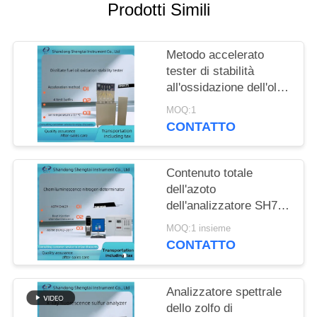
PRIVACY
Prodotti Simili
POLICY
Metodo accelerato
tester di stabilità
all'ossidazione dell'olio
combustibile del
MOQ:1
distillato di ASTM
CONTATTO
D2274
Contenuto totale
dell'azoto
dell'analizzatore SH708
dell'azoto di
MOQ:1 insieme
chemiluminescenza
CONTATTO
Analizzatore spettrale
dello zolfo di