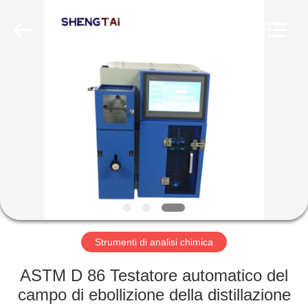
2026
Shandong
Shengtai
instrument
co.,ltd.
All
Rights
Reserved.
CASA
PRODOTTI
CIRCA
NOI
GIRO
DELLA
Strumenti di analisi chimica
FABBRICA
ASTM D 86 Testatore automatico del
campo di ebollizione della distillazione