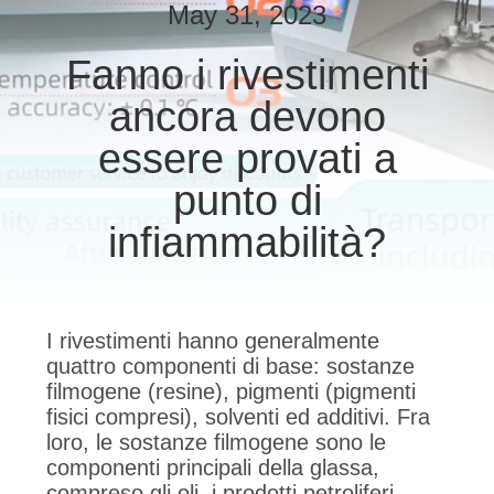
CONTROLLO
May 31, 2023
DI
Fanno i rivestimenti
QUALITÀ
ancora devono
CONTATTICI
essere provati a
punto di
RICHIEDA
infiammabilità?
UNA
CITAZIONE
I rivestimenti hanno generalmente
MAPPA
quattro componenti di base: sostanze
filmogene (resine), pigmenti (pigmenti
DEL
fisici compresi), solventi ed additivi. Fra
SITO
loro, le sostanze filmogene sono le
componenti principali della glassa,
compreso gli oli, i prodotti petroliferi